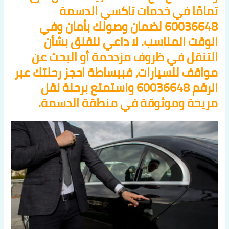
تمامًا في خدمات تاكسي الدسمة
60036648 لضمان وصولك بأمان وفي
الوقت المناسب. لا داعي للقلق بشأن
التنقل في ظروف مزدحمة أو البحث عن
مواقف للسيارات، فببساطة احجز رحلتك عبر
الرقم 60036648 واستمتع برحلة نقل
مريحة وموثوقة في منطقة الدسمة.