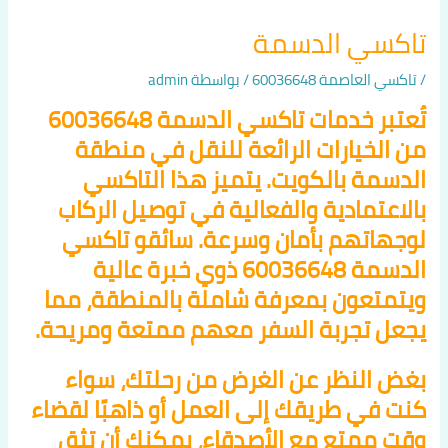
تاكسي الدسمة
/
تاكسي العاصمة 60036648
/ بواسطة
admin
تُعتبر خدمات تاكسي الدسمة 60036648
من الخيارات الرائعة للنقل في منطقة
الدسمة بالكويت. يتميز هذا التاكسي
بالاعتمادية والفعالية في توصيل الركاب
لوجهاتهم بأمان وسرعة. سائقو تاكسي
الدسمة 60036648 ذوي خبرة عالية
ويتمتعون بمعرفة شاملة بالمنطقة، مما
يجعل تجربة السفر معهم ممتعة ومريحة.
بغض النظر عن الغرض من رحلتك، سواء
كنت في طريقك إلى العمل أو ذاهبًا لقضاء
وقت ممتع مع الأصدقاء، يمكنك أن تثق