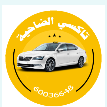
خطي
لى
لمحتوى