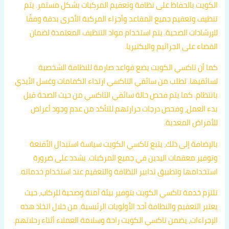
الكويت بالحفاظ على نظافة وتعقيم المركبات بشكل مستمر. يتم
تنظيف وتعقيم جميع المقاعد وأجزاء المركبة الأخرى بدقة وفقًا
للإرشادات الصحية. يتم استخدام مواد التنظيف المعتمدة لضمان
القضاء على الجراثيم والبكتيريا.
كما أن تاكسي الكويت يضع قواعد صارمة للنظافة الشخصية
لسائقيها. تطلب من سائقي التاكسي ارتداء الكمامات وغسل الأيدي
بانتظام. كما يتم فحص حالة سائقي التاكسي من حيث الصحة قبل
بدء العمل، وفحص درجات حرارتهم للتأكد من عدم وجود أعراض
للأمراض المعدية.
بالإضافة إلى ذلك، يتبع تاكسي الكويت سياسة استبدال الأقنعة
وتوفير معقمات اليدين في جميع المركبات. يشدد على ضرورة
استخدامها وتطبيق تدابير النظافة والتعقيم عند استخدام خدماته.
تلتزم خدمة تاكسي الكويت بتوفير بيئة آمنة وصحية للركاب، حيث
يعتبر التعقيم والنظافة أحد الأولويات الرئيسية. من خلال اتخاذ هذه
الإجراءات، يضمن تاكسي الكويت راحة وسلامة العملاء أثناء رحلاتهم.