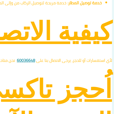
خدمة توصيل المطار:
خدمة مريحة لتوصيل الركاب من وإلى الم
كيفية الاتصا
لأي استفسارات أو للحجز، يرجى الاتصال بنا على
60036648
. نحن متاح
اُحجز تاكس