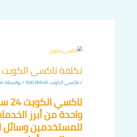
خطي
لى
لمحتوى
تكلفة تاكسي الكويت 24 ساعة اتصل بنا 60036648
/
تاكسي الكويت 60036648
/ بواسطة
in
واحدة من أبرز الخدما
للمستخدمين وسائل ا