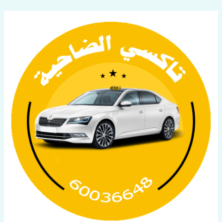
خطي
لى
لمحتوى