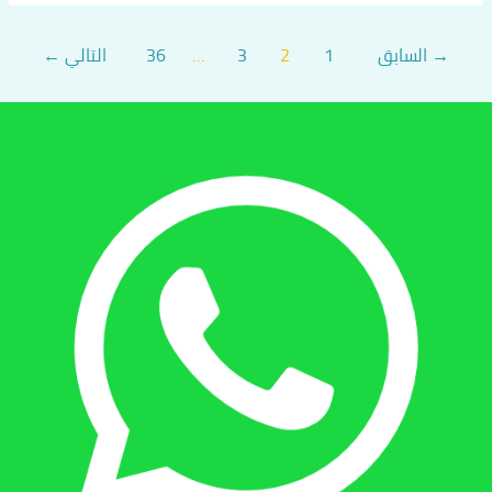
→
السابق
1
2
3
…
36
التالي
←