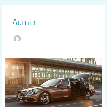
خطي
لى
لمحتوى
Admin
تاكسي
مطار
القيصومة