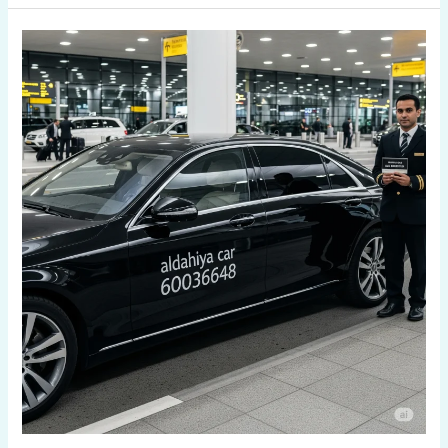
تاكسي
24
ساعة
الكويت
|
اتصل
الآن
60036648
|
خدمة
سيارات
خاصة
بدون
علامة