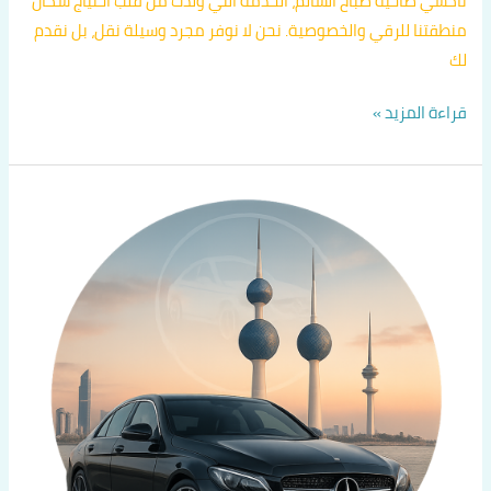
تاكسي ضاحية صباح السالم، الخدمة التي ولدت من قلب احتياج سكان
منطقتنا للرقي والخصوصية. نحن لا نوفر مجرد وسيلة نقل، بل نقدم
لك
قراءة المزيد »
تاكسي
تحت
الطلب
الكويت
|
اتصل
الآن
60036648
|
تاكسي