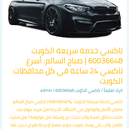
سريعة
الكويت
60036648
|
صباح
السالم:
تاكسي خدمة سريعة الكويت
أسرع
60036648 | صباح السالم: أسرع
تاكسي
24
تاكسي 24 ساعة في كل محافظات
ساعة
الكويت
في
كل
اترك تعليقاً
/
تاكسي الكويت 60036648
/
admin
محافظات
تاكسي خدمة سريعة الكويت 📞 60036648 | تاكسي صباح السالم:
الكويت
قصص الأمان والوصول في اللحظات الحرجة هل مررت بيوم حيث
ضاعت دقائق ثمينة وأنت تبحث عن وسيلة نقل موثوقة؟ هل شعرت
بالعجز وأنت على وشك تفويت موعد مهم أو رحلة طيران حجزت لها