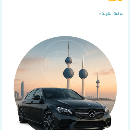
قراءة المزيد »
تكسي
تحت
الطلب
الكويت
|
اتصل
الآن
60036648
|
أسرع
تاكسي
صباح