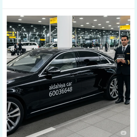
تكسي
المهبولة
السريع:
أفضل
خدمة
تكسي
بصباح
السالم
|
اتصل
60036648
|
توصيل
لجميع
مناطق