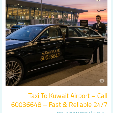
Kuwait
Airport
–
Call
60036648
–
Fast
&
Reliable
24/7
Taxi To Kuwait Airport – Call
60036648 – Fast & Reliable 24/7