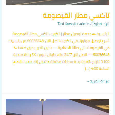
تاكسي مطار القيصومة
اترك تعليقاً
/
admin
/
Taxi Kuwait
الرئيسية 🚗 خدمة توصيل مطار | الكويت تاكسي مطار القيصومة
أسرع توصيل موثوق في الكويت اتصل الآن: 60036648 من باب بيتك
في القيصومة حتى صالة المغادرة — بدون تأخير، بدون ضغط 📞
60036648 — اتصل الآن 24/7 متاح طوال اليوم +5K رحلة منجزة
100% التزام بالمواعيد ❄️ سيارات مكيفة ✈️تخيّل إنك صحيت الصبح
الساعة 4:00 […]
قراءة المزيد »
Taxi
to