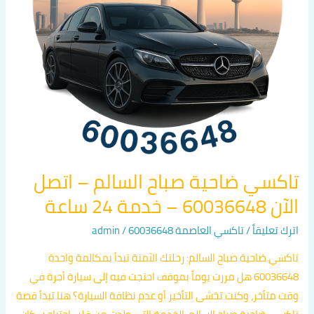
60036648
–
خدمة
24
ساعة
تاكسي ضاحية صباح السالم – اتصل
الآن 60036648 – خدمة 24 ساعة
اترك تعليقاً
/
تاكسي العاصمة 60036648
/
admin
تاكسي ضاحية صباح السالم: رحلتك الآمنة تبدأ بمكالمة واحدة
60036648 هل مررت يوماً بموقف احتجت فيه إلى سيارة أجرة في
وقت متأخر، وكنت تخشى التأخير أو عدم نظافة السيارة؟ هنا تبدأ قصة