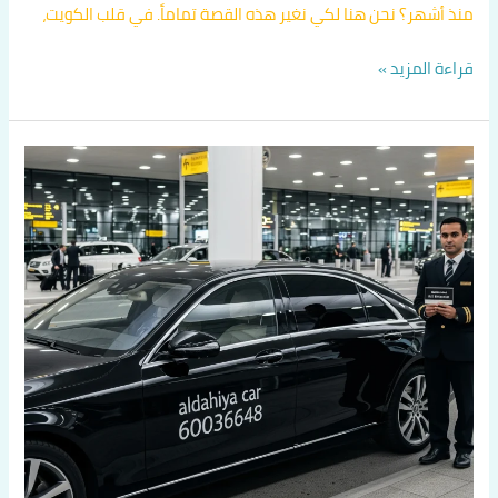
منذ أشهر؟ نحن هنا لكي نغير هذه القصة تماماً. في قلب الكويت،
قراءة المزيد »
راحة
وفخامة
بلا
حدود:
تاكسي
الكويت
VIP
(تاكسي
صباح
السالم)
أفضل
خدمات