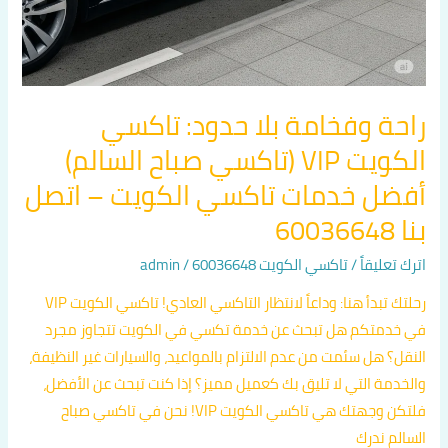
تاكسي
الكويت
–
اتصل
راحة وفخامة بلا حدود: تاكسي
بنا
الكويت VIP (تاكسي صباح السالم)
60036648
أفضل خدمات تاكسي الكويت – اتصل
بنا 60036648
اترك تعليقاً
/
تاكسي الكويت 60036648
/
admin
رحلتك تبدأ هنا: وداعاً لانتظار التاكسي العادي! تاكسي الكويت VIP
في خدمتكم هل تبحث عن خدمة تكسي في الكويت تتجاوز مجرد
النقل؟ هل سئمت من عدم الالتزام بالمواعيد، والسيارات غير النظيفة،
والخدمة التي لا تليق بك كعميل مميز؟ إذا كنت تبحث عن الأفضل،
فلتكن وجهتك هي تاكسي الكويت VIP! نحن في تاكسي صباح
السالم ندرك