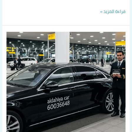
قراءة المزيد »
تاكسي
المطار
في
الكويت:
دليلك
الشامل
–
تاكسي
صباح
السالم
60036648