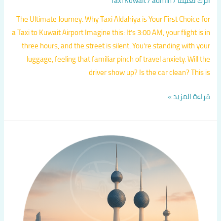
اترك تعليقاً
/
admin
/
Taxi Kuwait
The Ultimate Journey: Why Taxi Aldahiya is Your First Choice for
a Taxi to Kuwait Airport Imagine this: It’s 3:00 AM, your flight is in
three hours, and the street is silent. You’re standing with your
luggage, feeling that familiar pinch of travel anxiety. Will the
driver show up? Is the car clean? This is
قراءة المزيد »
تاكسي
ضاحية
صباح
السالم
–
اتصل
الآن