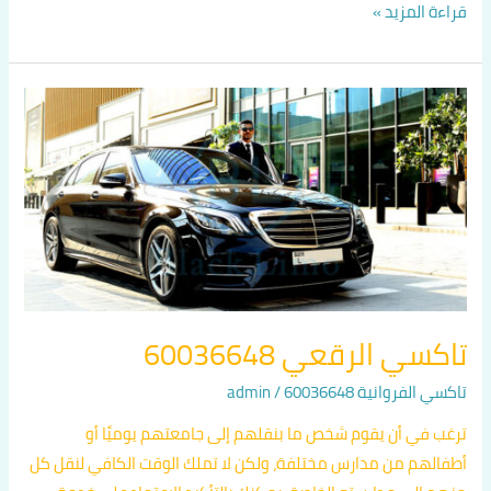
قراءة المزيد »
تاكسي
الرقعي
60036648
تاكسي الرقعي 60036648
تاكسي الفروانية 60036648
/
admin
ترغب في أن يقوم شخص ما بنقلهم إلى جامعتهم يوميًا أو
أطفالهم من مدارس مختلفة، ولكن لا تملك الوقت الكافي لنقل كل