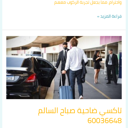
واحترام، مما يجعل تجربة الركوب معهم
قراءة المزيد »
تاكسي
ضاحية
صباح
السالم
60036648
تاكسي ضاحية صباح السالم
60036648