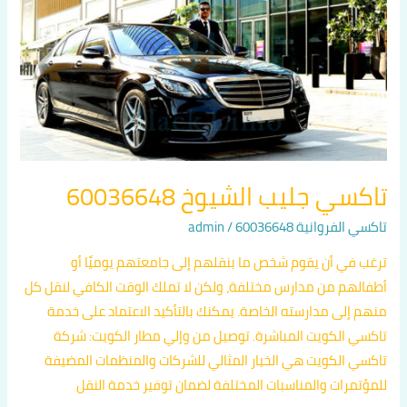
جليب
الشيوخ
60036648
تاكسي جليب الشيوخ 60036648
تاكسي الفروانية 60036648
/
admin
ترغب في أن يقوم شخص ما بنقلهم إلى جامعتهم يوميًا أو
أطفالهم من مدارس مختلفة، ولكن لا تملك الوقت الكافي لنقل كل
منهم إلى مدارسته الخاصة. يمكنك بالتأكيد الاعتماد على خدمة
تاكسي الكويت المباشرة. توصيل من وإلي مطار الكويت: شركة
تاكسي الكويت هي الخيار المثالي للشركات والمنظمات المضيفة
للمؤتمرات والمناسبات المختلفة لضمان توفير خدمة النقل