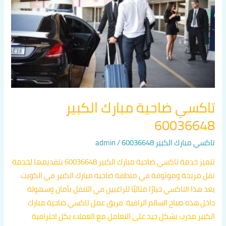
مبارك
الكبير
60036648
تاكسي ضاحية مبارك الكبير
60036648
تاكسي مبارك الكبير 60036648
/
admin
تتميز خدمة تاكسي ضاحية مبارك الكبير 60036648 بتقديمها لخدمة
نقل مريحة وموثوقة في منطقة ضاحية مبارك الكبير في الكويت.
يعد هذا التاكسي خيارًا مثاليًا للراغبين في التنقل بأمان وسهولة
داخل هذه صباح السالم الراقية. فريق عمل تاكسي ضاحية مبارك
الكبير مدرب بشكل جيد على التعامل مع العملاء بكل احترافية