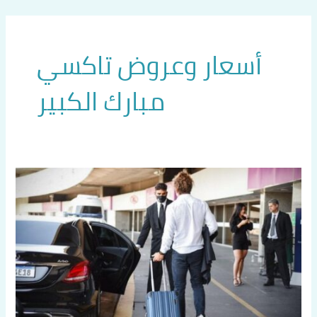
خطي
لى
لمحتوى
أسعار وعروض تاكسي
مبارك الكبير
تاكسي
المسيلة
60036648