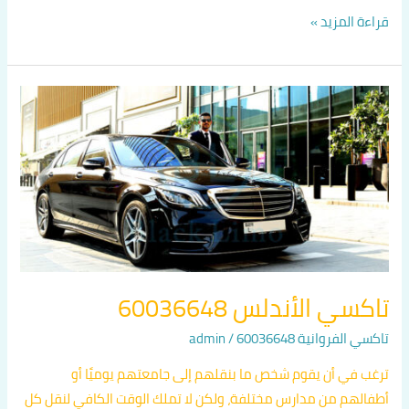
قراءة المزيد »
تاكسي
الأندلس
60036648
تاكسي الأندلس 60036648
تاكسي الفروانية 60036648
/
admin
ترغب في أن يقوم شخص ما بنقلهم إلى جامعتهم يوميًا أو
أطفالهم من مدارس مختلفة، ولكن لا تملك الوقت الكافي لنقل كل