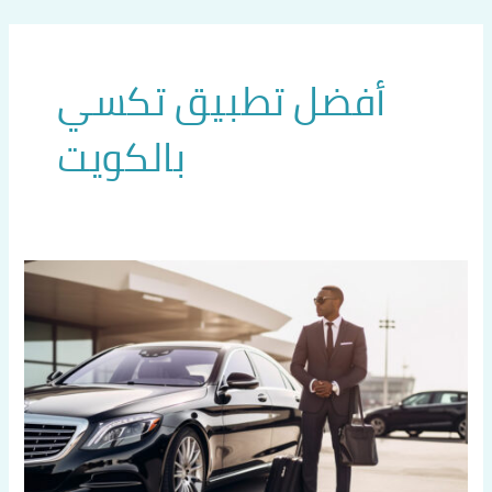
خطي
لى
لمحتوى
أفضل تطبيق تكسي
بالكويت
ارقام
تكاسي
الكويت
اتصل
بنا
60036648