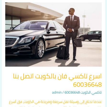
اسرع
تاكسي
فان
بالكويت
اتصل
بنا
60036648
اسرع تاكسي فان بالكويت اتصل بنا
60036648
تاكسي الكويت 60036648
/
admin
عندما تحتاج إلى وسيلة نقل سريعة ومريحة في الكويت، فإن أسرع