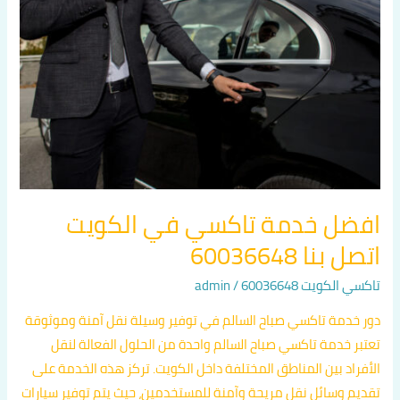
تاكسي
في
الكويت
اتصل
بنا
60036648
افضل خدمة تاكسي في الكويت
اتصل بنا 60036648
تاكسي الكويت 60036648
/
admin
دور خدمة تاكسي صباح السالم في توفير وسيلة نقل آمنة وموثوقة
تعتبر خدمة تاكسي صباح السالم واحدة من الحلول الفعالة لنقل
الأفراد بين المناطق المختلفة داخل الكويت. تركز هذه الخدمة على
تقديم وسائل نقل مريحة وآمنة للمستخدمين، حيث يتم توفير سيارات