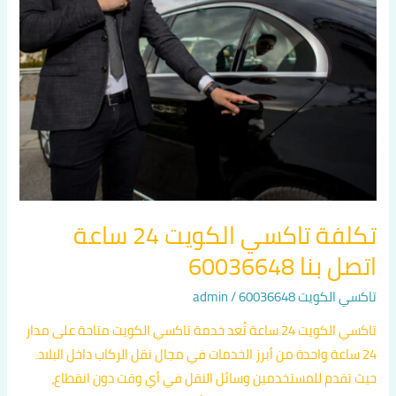
تاكسي
الكويت
24
ساعة
اتصل
بنا
60036648
تكلفة تاكسي الكويت 24 ساعة
اتصل بنا 60036648
تاكسي الكويت 60036648
/
admin
تاكسي الكويت 24 ساعة تُعد خدمة تاكسي الكويت متاحة على مدار
24 ساعة واحدة من أبرز الخدمات في مجال نقل الركاب داخل البلاد.
حيث تقدم للمستخدمين وسائل النقل في أي وقت دون انقطاع،