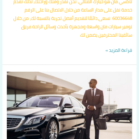
تاكسي فان هو خيارك المثالي. نحن نقدر وقتك وراحتك، لذلك نقدم
خدمة نقل على مدار الساعة من خلال الاتصال بنا على الرقم
60036648. نسعى دائمًا لتقديم أفضل تجربة بالنسبة لك، من خلال
توفير سيارات فان واسعة ومجهزة بأحدث وسائل الراحة.فريق
سائقينا المحترفين يضمن لك
قراءة المزيد »
خدمة
تاكسي
الكويت
24
ساعة
اتصل
بنا
60036648