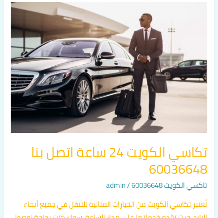
تكاسي
الكويت
24
ساعة
اتصل
بنا
60036648
تكاسي الكويت 24 ساعة اتصل بنا
60036648
تاكسي الكويت 60036648
/
admin
تُعتبر تكاسي الكويت من الخيارات المثالية للتنقل في جميع أنحاء
البلاد، حيث تقدم خدماتها على مدار الساعة. سواء كنت بحاجة لوصول