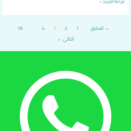
قراءة المزيد »
→
السابق
1
2
3
4
…
18
التالي
←