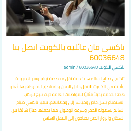
اتصل
بنا
60036648
تاكسي فان عائليه بالكويت اتصل بنا
60036648
تاكسي الكويت 60036648
/
admin
تاكسي صباح السالم هو خدمة نقل مخصصة توفر وسيلة مريحة
وآمنة في الكويت للتنقل داخل المدن والمناطق المحيطة بها. تُعتبر
هذه الخدمة بديلاً مثاليًا للمواصلات العامة حيث تتيح للركاب
الاستمتاع بنقل خاص ومباشر إلى وجهاتهم. تتميز تاكسي صباح
السالم بسهولة الحجز وسرعة الوصول، مما يجعلها خيارًا شائعًا بين
السكان والزوار الذين يحتاجون إلى التنقل السلس