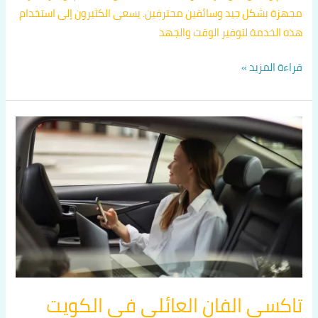
مجهزة بشكل جيد وسائقين محترفين. يسعى الكثيرون إلى استخدام
هذه الخدمة لتوفير الوقت والجهد
قراءة المزيد »
تاكسي
الفان
العائلي
في
الكويت
اتصل
بنا
60036648
تاكسي الفان العائلي في الكويت