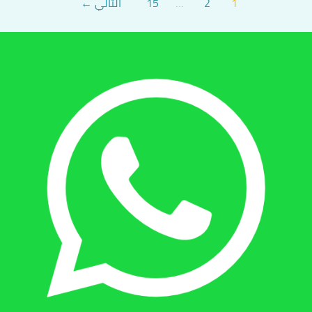
1
2
…
15
التالي
←