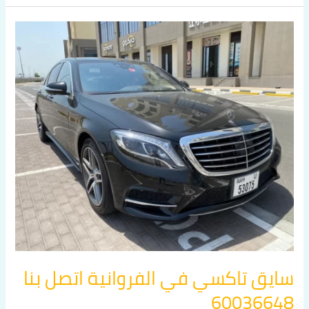
سايق
تاكسي
في
الفروانية
اتصل
بنا
60036648
سايق تاكسي في الفروانية اتصل بنا
60036648