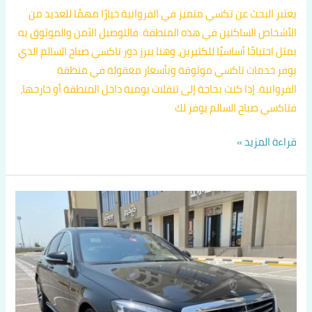
يعتبر البحث عن تكسي متميز في الفروانية خيارًا مهمًا للعديد من
الأشخاص الساكنين في هذه المنطقة. فالتوصيل الآمن والموثوق به
يمثل احتياجًا أساسيًا للكثيرين، وهنا يبرز دور تاكسي صباح السالم الذي
يوفر خدمات تاكسي موثوقة وبأسعار معقولة في منطقة
الفروانية. إذا كنت بحاجة إلى تنقلات يومية داخل المنطقة أو خارجها،
فتاكسي صباح السالم يوفر لك
قراءة المزيد »
افضل
تكاسي
الفروانية
اتصل
بنا
60036648