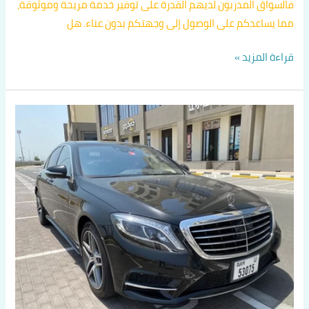
فالسواق المدربون لديهم القدرة على توفير خدمة مريحة وموثوقة،
مما يساعدكم على الوصول إلى وجهتكم بدون عناء. هل
قراءة المزيد »
تاكسي
متميز
في
الفروانية
اتصل
بنا
60036648