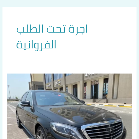
خطي
لى
لمحتوى
اجرة تحت الطلب
الفروانية
تاكسي
مريح
في
الفروانية
اتصل
بنا
60036648