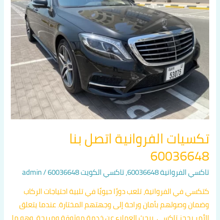
بنا
60036648
تكسيات الفروانية اتصل بنا
60036648
تاكسي الفروانية 60036648
,
تاكسي الكويت 60036648
/
admin
كتكسي في الفروانية، تلعب دورًا حيويًا في تلبية احتياجات الركاب
وضمان وصولهم بأمان وراحة إلى وجهتهم المختارة. عندما يتعلق
الأمر بحجز تاكسي، يبحث العملاء عن خدمة موثوقة ومريحة، وهو ما