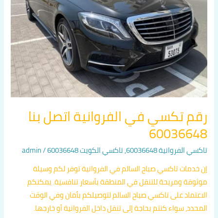
بنا
60036648
رقم تكسي في الفروانية اتصل بنا
60036648
تاكسي الفروانية 60036648
,
تاكسي الكويت 60036648
/
admin
إن خدمات تاكسي صباح السالم في الفروانية توفر لكم وسيلة
موثوقة ومريحة للتنقل في المنطقة بأسعار تنافسية. يمكنكم
الاعتماد على تاكسي صباح السالم لتوصيلكم بأمان وفي الوقت
المحدد، سواء كنتم بحاجة إلى تنقل داخل الفروانية أو خارجها.