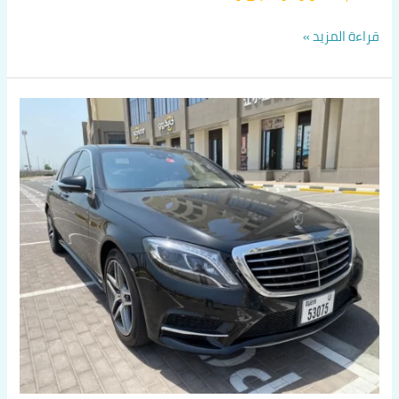
قراءة المزيد »
تاكسي
صباح
السالم
افضل
تكاسي
الفروانية
بالكويت
اتصل
بنا
60036648