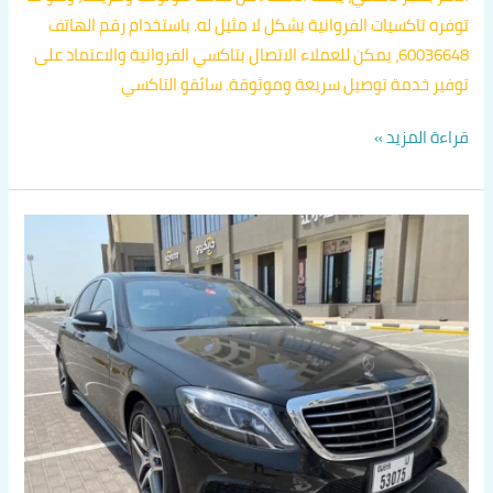
توفره تاكسيات الفروانية بشكل لا مثيل له. باستخدام رقم الهاتف
60036648، يمكن للعملاء الاتصال بتاكسي الفروانية والاعتماد على
توفير خدمة توصيل سريعة وموثوقة. سائقو التاكسي
قراءة المزيد »
توصيل
من
الفروانية
الى
مطار
الكويت
الدولي
اتصل
بنا