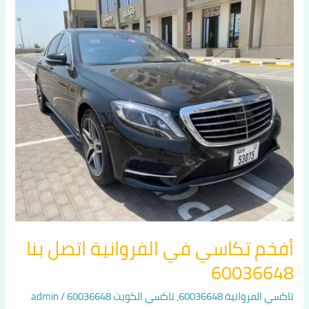
أفخم
تكاسي
في
الفروانية
اتصل
بنا
60036648
أفخم تكاسي في الفروانية اتصل بنا
60036648
تاكسي الفروانية 60036648
,
تاكسي الكويت 60036648
/
admin