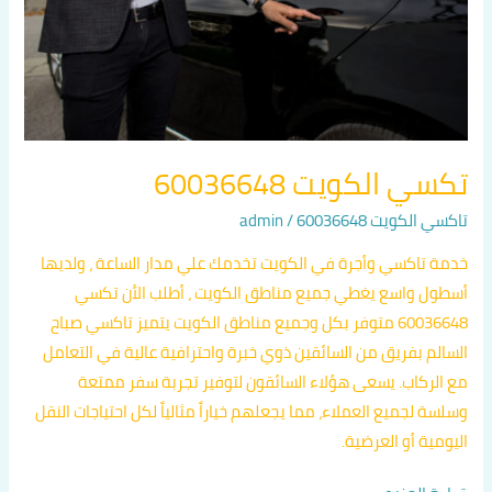
تكسي الكويت 60036648
تاكسي الكويت 60036648
/
admin
خدمة تاكسي وأجرة في الكويت تخدمك علي مدار الساعة ، ولديها
أسطول واسع يغطي جميع مناطق الكويت ، أطلب الأن تكسي
60036648 متوفر بكل وجميع مناطق الكويت يتميز تاكسي صباح
السالم بفريق من السائقين ذوي خبرة واحترافية عالية في التعامل
مع الركاب. يسعى هؤلاء السائقون لتوفير تجربة سفر ممتعة
وسلسة لجميع العملاء، مما يجعلهم خياراً مثالياً لكل احتياجات النقل
اليومية أو العرضية.