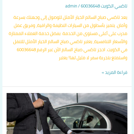
تاكسي الكويت 60036648
/
admin
يعد تاكسي صباح السالم الخيار الأمثل للوصول إلى وجهتك بسرعة
وأمان. يتميز بأسطول من السيارات النظيفة والراقية، وفريق عمل
مدرب على أعلى مستوى من الخدمة. بفضل خدمة العملاء الممتازة
والأسعار التنافسية، يعتبر تاكسي صباح السالم الخيار الأمثل للتنقل
في الكويت. احجز تاكسي صباح السالم الآن عبر الرقم 60036648
واستمتع بتجربة سفر لا مثيل لها! يعتبر
قراءة المزيد »
تكسي
الكويت
60036648