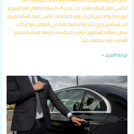
تاكسي صباح السالم يعمل على مدار الـ 24 ساعة وطوال أيام الإسبوع
دون راحة وذلك من أجل أن نوفر لكم يتميز تاكسي صباح السالم بفريق
من السائقين ذوي خبرة واحترافية عالية في التعامل مع الركاب.
يسعى هؤلاء السائقون لتوفير تجربة سفر ممتعة وسلسة لجميع
العملاء، مما يجعلهم خياراً
قراءة المزيد »
تاكسي
الكويت