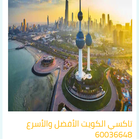
الأفضل
والأسرع
60036648
تاكسي الكويت الأفضل والأسرع
60036648