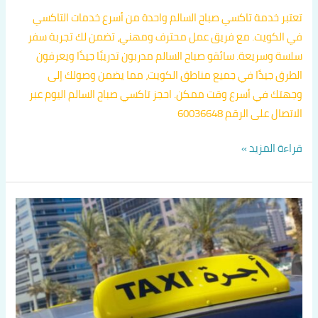
تعتبر خدمة تاكسي صباح السالم واحدة من أسرع خدمات التاكسي
في الكويت. مع فريق عمل محترف ومهني، تضمن لك تجربة سفر
سلسة وسريعة. سائقو صباح السالم مدربون تدريبًا جيدًا ويعرفون
الطرق جيدًا في جميع مناطق الكويت، مما يضمن وصولك إلى
وجهتك في أسرع وقت ممكن. احجز تاكسي صباح السالم اليوم عبر
الاتصال على الرقم 60036648
قراءة المزيد »
تاكسي
الكويت
60036648