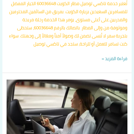
تُعتبر خدمة تاكسي توصيل مطار الكويت 60036648 الخيار المفضل
للمسافرين السعيدين بزيارة الكويت. بفريق من السائقين المحترفين
والمدربين على أعلى مستوى، يوفر هذا الخدمة رحلة مريحة
وموثوقة من وإلى المطار. باتصالك بالرقم 60036648، ستحظى
بتجربة سفر لا تُنسى تضمن لك وصولاً آمناً وفعّالاً إلى وجهتك. سواء
كنت تسافر للعمل أو للراحة، ستجد في تاكسي توصيل
قراءة المزيد »
أفخم
تاكسي
في
الكويت