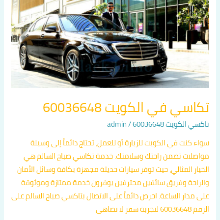
في
الكويت
60036648
تكاسي في الكويت 60036648
تاكسي الكويت 60036648
/
admin
سواء كنت في الكويت للزيارة أو للعمل، تحتاج دائماً إلى وسيلة
مواصلات تضمن راحتك وسلامتك. خدمة تكاسي صباح السالم هي
الخيار المثالي، حيث توفر سيارات حديثة مجهزة بكافة وسائل الأمان
والراحة وفريق سائقين محترفين يوفرون خدمة ممتازة وموثوقة
على مدار الساعة. احرص دائماً على الاتصال بتاكسي صباح السالم على
الرقم 60036648 لتجربة سفر لا تضاهى