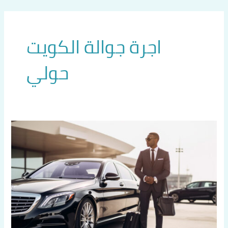
خطي
لى
لمحتوى
اجرة جوالة الكويت
حولي
اطلب
تاكسي
الكويت
60036648