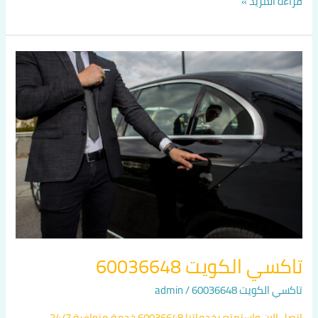
قراءة المزيد »
تاكسي
الكويت
60036648
تاكسي الكويت 60036648
تاكسي الكويت 60036648
/
admin
اتصل الان واستمتع بخدماتنا 60036648 خدمة متوافرة 24/7.