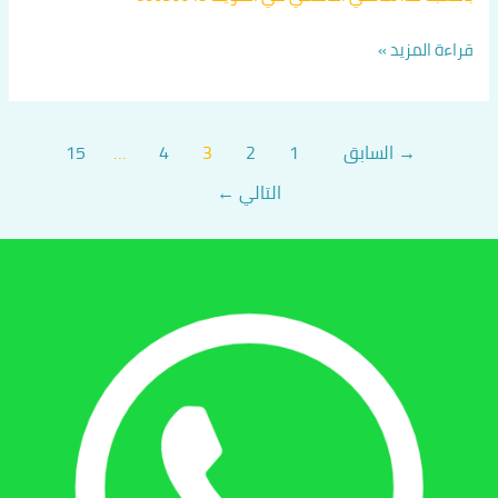
قراءة المزيد »
→
السابق
1
2
3
4
…
15
التالي
←