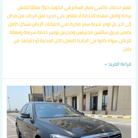
تعتبر خدمات تاكسي صباح السالم في الكويت خيارًا مثاليًا للتنقل
براحة وأمان. فهذه الخدمة لا تقتصر على مجرد نقل الركاب من مكان
إلى آخر، بل توفر تجربة سفر فاخرة تلبي احتياجات الزبائن بشكل كامل.
يضمن فريق سائقين محترفين ومدربين توفير خدمة سريعة وفعالة
للزبائن، سواء كانوا في الحاجة للتنقل داخل المدينة أو خارجها. من
خلال
قراءة المزيد »
تاكسي
صباح
السالم
اسرع
تاكسي
في