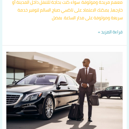
معهم مريحة وموثوقة. سواء كنت بحاجة للتنقل داخل المدينة أو
خارجها، يمكنك الاعتماد على تاكسي صباح السالم لتوفير خدمة
سريعة وموثوقة على مدار الساعة. بفضل
قراءة المزيد »
تكسيات
الكويت
اتصل
بنا
60036648