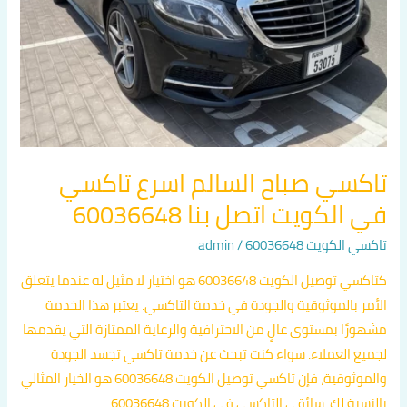
الكويت
اتصل
بنا
60036648
تاكسي صباح السالم اسرع تاكسي
في الكويت اتصل بنا 60036648
تاكسي الكويت 60036648
/
admin
كتاكسي توصيل الكويت 60036648 هو اختيار لا مثيل له عندما يتعلق
الأمر بالموثوقية والجودة في خدمة التاكسي. يعتبر هذا الخدمة
مشهورًا بمستوى عالٍ من الاحترافية والرعاية الممتازة التي يقدمها
لجميع العملاء. سواء كنت تبحث عن خدمة تاكسي تجسد الجودة
والموثوقية، فإن تاكسي توصيل الكويت 60036648 هو الخيار المثالي
بالنسبة لك. سائقي التاكسي في الكويت 60036648