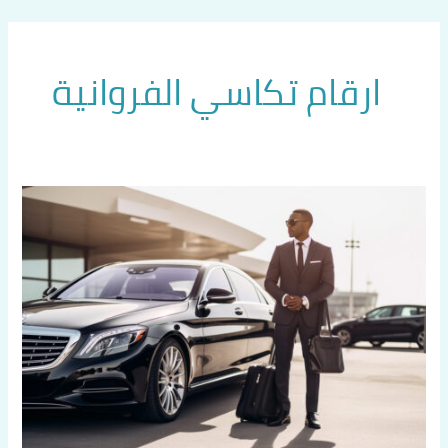
خطي
لى
لمحتوى
ارقام تكاسي الفروانية
رقم
تاكسي
مطار
الكويت
اتصل
بنا
60036648