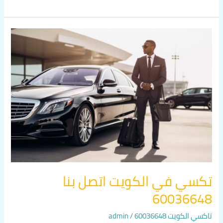
تكسي
في
الكويت
اتصل
بنا
60036648
تكسي في الكويت اتصل بنا
60036648
تاكسي الكويت 60036648
/
admin