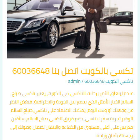
بنا
60036648
تكسي بالكويت اتصل بنا 60036648
تاكسي الكويت 60036648
/
admin
عندما يتعلق الأمر برحلات التاكسي في الكويت، يعتبر تاكسي صباح
السالم الخيار الأمثل الذي يجمع بين الجودة والاحترافية. فبغض النظر
عن وجهتك أو وقت اليوم، يمكنك الاعتماد على تاكسي صباح السالم
لتوفير تجربة سفر لا تنسى. يضم فريق تاكسي صباح السالم سائقين
مدربين على أعلى مستوى من الكفاءة والاتقان لضمان وصولك إلى
وجهتك بأمان وراحة.