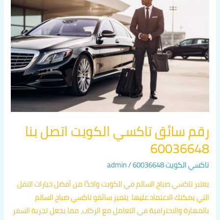
تاكسي
الكويت
اتصل
بنا
60036648
رقم سائق تاكسي الكويت اتصل بنا
60036648
تاكسي الكويت 60036648
/
admin
يعتبر تاكسي صباح السالم في الكويت واحدًا من أفضل خيارات النقل
التي يمكنك الاعتماد عليها. يتميز سائقو تاكسي صباح السالم
بالمهارة والاحترافية في التعامل مع الركاب، مما يجعل تجربة السفر