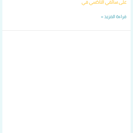
على سائقي التاكسي في
قراءة المزيد »
توصيل
من
حولي
الى
مطار
الكويت
الدولي
اتصل
بنا
60036648