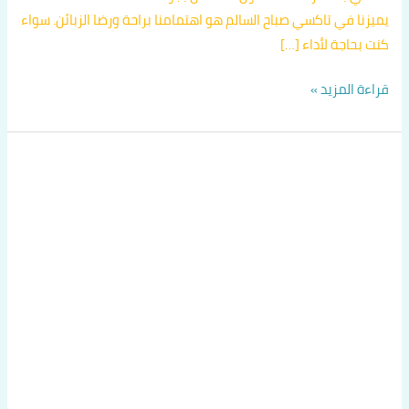
يميزنا في تاكسي صباح السالم هو اهتمامنا براحة ورضا الزبائن. سواء
كنت بحاجة لأداء […]
قراءة المزيد »
تاكسي
متميز
في
حولي
اتصل
بنا
60036648