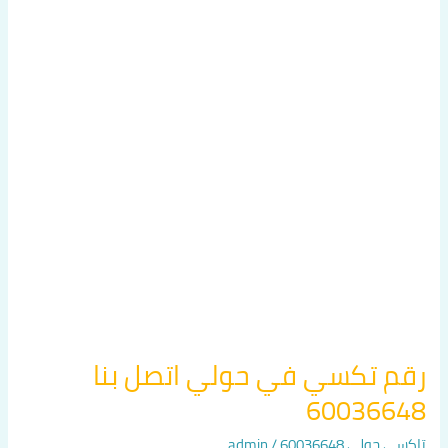
رقم
تكسي
في
حولي
اتصل
بنا
60036648
رقم تكسي في حولي اتصل بنا
60036648
تاكسي حولي 60036648
/
admin