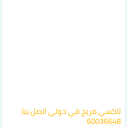
تاكسي
مريح
في
حولي
اتصل
بنا
60036648
تاكسي مريح في حولي اتصل بنا
60036648