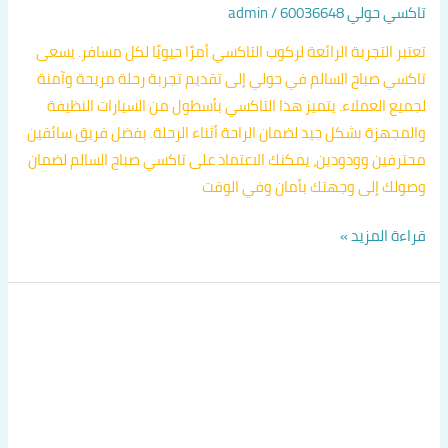
تاكسي حولي 60036648
/
admin
تعتبر التجربة الرائعة لركوب التاكسي أمرًا حيويًا لكل مسافر. يسعى
تاكسي صباح السالم في حولي إلى تقديم تجربة رحلة مريحة وآمنة
لجميع العملاء. يتميز هذا التاكسي بأسطول من السيارات النظيفة
والمجهزة بشكل جيد لضمان الراحة أثناء الرحلة. بفضل فريق سائقين
محترفين وودودين، يمكنك الاعتماد على تاكسي صباح السالم لضمان
وصولك إلى وجهتك بأمان وفي الوقت
قراءة المزيد »
رقم
تاكسي
مطار
الكويت
اتصل