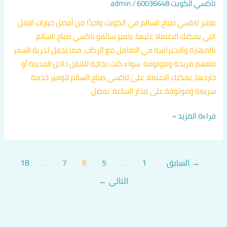
تاكسي الكويت 60036648
/
admin
يعتبر تاكسي صباح السالم في الكويت واحدًا من أفضل خيارات النقل
التي يمكنك الاعتماد عليها. يتميز سائقو تاكسي صباح السالم
بالمهارة والاحترافية في التعامل مع الركاب، مما يجعل تجربة السفر
معهم مريحة وموثوقة. سواء كنت بحاجة للتنقل داخل المدينة أو
خارجها، يمكنك الاعتماد على تاكسي صباح السالم لتوفير خدمة
سريعة وموثوقة على مدار الساعة. بفضل
قراءة المزيد »
→
السابق
1
…
5
6
7
…
18
التالي
←