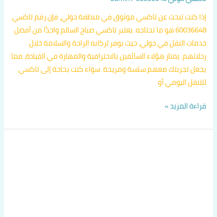
إذا كنت تبحث عن تاكسي موثوق في منطقة حولي، فإن رقم تاكسي
60036648 هو ما تحتاجه. يعتبر تاكسي صباح السالم واحدًا من أفضل
خدمات النقل في حولي، حيث يوفر لركابه الراحة والسلامة خلال
رحلاتهم. يمتاز هؤلاء السائقين بالاحترافية والمهارة في القيادة، مما
يجعل تجربتك معهم سلسة ومريحة. سواء كنت بحاجة إلى تاكسي
للتنقل اليومي أو
قراءة المزيد »
سايق
تاكسي
في
حولي
اتصل
بنا