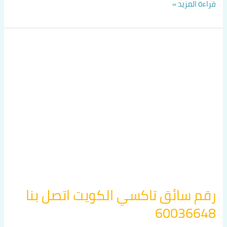
قراءة المزيد »
رقم
سائق
تاكسي
الكويت
اتصل
بنا
60036648
رقم سائق تاكسي الكويت اتصل بنا
60036648