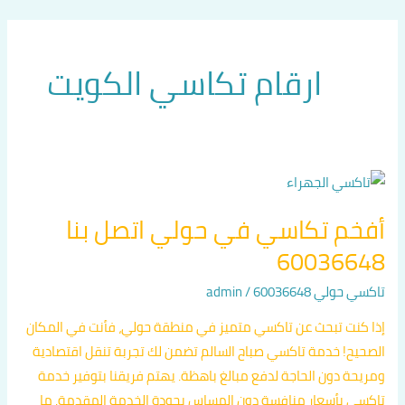
خطي
لى
لمحتوى
ارقام تكاسي الكويت
أفخم
تكاسي
أفخم تكاسي في حولي اتصل بنا
في
60036648
حولي
اتصل
تاكسي حولي 60036648
/
admin
بنا
60036648
إذا كنت تبحث عن تاكسي متميز في منطقة حولي، فأنت في المكان
الصحيح! خدمة تاكسي صباح السالم تضمن لك تجربة تنقل اقتصادية
ومريحة دون الحاجة لدفع مبالغ باهظة. يهتم فريقنا بتوفير خدمة
تاكسي بأسعار منافسة دون المساس بجودة الخدمة المقدمة. ما