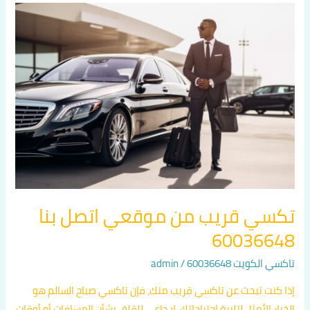
تكسي
قريب
من
موقعي
اتصل
بنا
60036648
تكسي قريب من موقعي اتصل بنا
60036648
تاكسي الكويت 60036648
/
admin
إذا كنت تبحث عن تاكسي قريب منك، فإن تاكسي صباح السالم هو
الخيار الأمثل لتلبية احتياجاتك. لا داعي للقلق بشأن المسافات أو أوقات