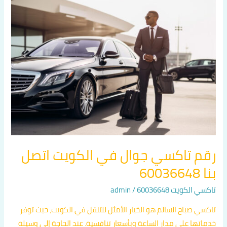
رقم
تاكسي
جوال
في
الكويت
اتصل
بنا
60036648
رقم تاكسي جوال في الكويت اتصل
بنا 60036648
تاكسي الكويت 60036648
/
admin
تاكسي صباح السالم هو الخيار الأمثل للتنقل في الكويت، حيث توفر
خدماتها على مدار الساعة وبأسعار تنافسية. عند الحاجة إلى وسيلة