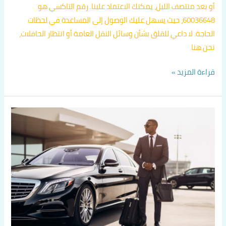
أو بعد منتصف الليل، يمكنك الاعتماد علينا. رقم التاكسي هو
60036648، حيث يسهل عليك الوصول إلى المساعدة في لحظات
الحاجة. لا داعي للقلق بشأن وسائل النقل العامة أو انتظار الحافلات،
نحن هنا
قراءة المزيد »
تاكسي
المطار
خدمة
24
ساعة
اتصل
بنا
60036648