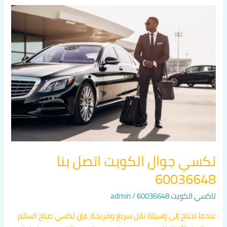
تكسي
جوال
الكويت
اتصل
بنا
60036648
تكسي جوال الكويت اتصل بنا
60036648
تاكسي الكويت 60036648
/
admin
عندما تحتاج إلى وسيلة نقل سريع ومريحة، فإن تكسي صباح السالم