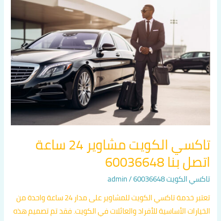
الكويت
مشاوير
24
ساعة
اتصل
بنا
60036648
تاكسي الكويت مشاوير 24 ساعة
اتصل بنا 60036648
تاكسي الكويت 60036648
/
admin
تعتبر خدمة تاكسي الكويت للمشاوير على مدار 24 ساعة واحدة من
الخيارات الأساسية للأفراد والعائلات في الكويت. فقد تم تصميم هذه