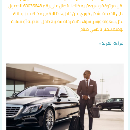
نقل موثوقة وسريعة، يمكنك الاتصال على رقم 60036648 للحصول
على الخدمة بشكل فوري. من خلال هذا الرقم، يمكنك حجز رحلتك
بكل سهولة ويسر، سواء كانت رحلة قصيرة داخل المدينة أو تنقلات
يومية.يتميز تاكسي صباح
قراءة المزيد »
تكسي
جوال
الكويت
اتصل
بنا
60036648