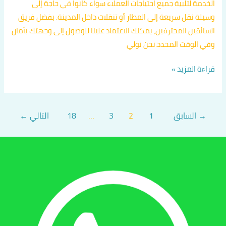
الخدمة لتلبية جميع احتياجات العملاء سواء كانوا في حاجة إلى
وسيلة نقل سريعة إلى المطار أو تنقلات داخل المدينة. بفضل فريق
السائقين المحترفين، يمكنك الاعتماد علينا للوصول إلى وجهتك بأمان
وفي الوقت المحدد.نحن نولي
قراءة المزيد »
→
السابق
1
2
3
…
18
التالي
←