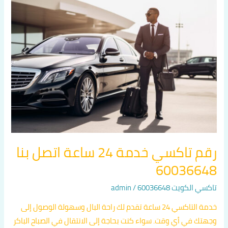
رقم
تاكسي
خدمة
24
ساعة
اتصل
بنا
60036648
رقم تاكسي خدمة 24 ساعة اتصل بنا
60036648
تاكسي الكويت 60036648
/
admin
خدمة التاكسي 24 ساعة تقدم لك راحة البال وسهولة الوصول إلى
وجهتك في أي وقت. سواء كنت بحاجة إلى الانتقال في الصباح الباكر