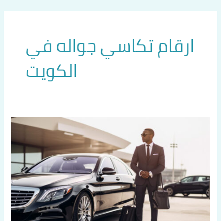
خطي
لى
لمحتوى
ارقام تكاسي جواله في
الكويت
تاكسي
متميز
في
الكويت
اتصل
بنا
60036648