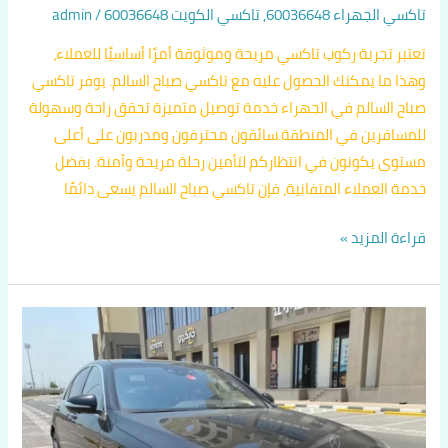
تاكسي الجهراء 60036648
,
تاكسي الكويت 60036648
/
admin
تعتبر تجربة ركوب تاكسي مريحة وموثوقة أمرًا أساسيًا للعملاء،
وهذا ما يمكنك الحصول عليه مع تاكسي صباح السالم. يوفر تاكسي
صباح السالم في الجهراء خدمة توصيل متميزة تحقق راحة وسهولة
للمسافرين في المنطقة.سائقون محترفون ومدربون على أعلى
مستوى يكونون في انتظاركم لتأمين رحلة مريحة وآمنة. بفضل
خدمة العملاء المتفانية، فإن تاكسي صباح السالم يسعى دائمًا
قراءة المزيد »
تاكسي
مريح
في
الفروانية
اتصل