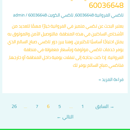
60036648
تاكسي الفروانية 60036648
,
تاكسي الكويت 60036648
/
admin
يعتبر البحث عن تكسي متميز في الفروانية خيارًا مهمًا للعديد من
الأشخاص الساكنين في هذه المنطقة. فالتوصيل الآمن والموثوق به
يمثل احتياجًا أساسيًا للكثيرين، وهنا يبرز دور تاكسي صباح السالم الذي
يوفر خدمات تاكسي موثوقة وبأسعار معقولة في منطقة
الفروانية. إذا كنت بحاجة إلى تنقلات يومية داخل المنطقة أو خارجها،
فتاكسي صباح السالم يوفر لك
قراءة المزيد »
→
السابق
1
…
5
6
7
…
26
التالي
←