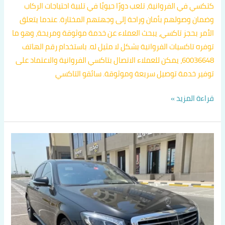
كتكسي في الفروانية، تلعب دورًا حيويًا في تلبية احتياجات الركاب
وضمان وصولهم بأمان وراحة إلى وجهتهم المختارة. عندما يتعلق
الأمر بحجز تاكسي، يبحث العملاء عن خدمة موثوقة ومريحة، وهو ما
توفره تاكسيات الفروانية بشكل لا مثيل له. باستخدام رقم الهاتف
60036648، يمكن للعملاء الاتصال بتاكسي الفروانية والاعتماد على
توفير خدمة توصيل سريعة وموثوقة. سائقو التاكسي
قراءة المزيد »
توصيل
من
الفروانية
الى
مطار
الكويت
الدولي