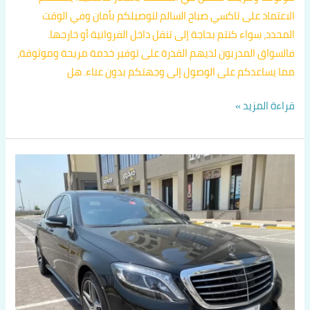
الاعتماد على تاكسي صباح السالم لتوصيلكم بأمان وفي الوقت
المحدد، سواء كنتم بحاجة إلى تنقل داخل الفروانية أو خارجها.
فالسواق المدربون لديهم القدرة على توفير خدمة مريحة وموثوقة،
مما يساعدكم على الوصول إلى وجهتكم بدون عناء. هل
قراءة المزيد »
تاكسي
متميز
في
الفروانية
اتصل
بنا
60036648