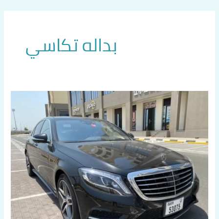
خطي
لى
لمحتوى
بداله تكاسي
دليل
تكسيات
الجهراء
اتصل
بنا
60036648