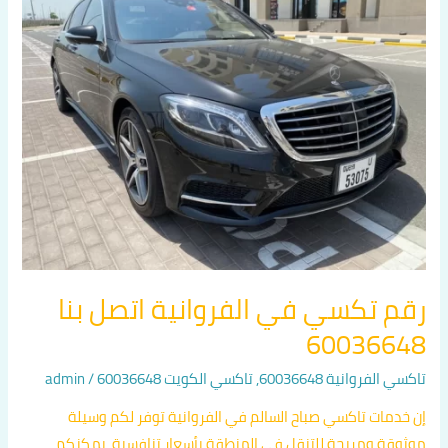
في
الفروانية
اتصل
بنا
60036648
رقم تكسي في الفروانية اتصل بنا
60036648
تاكسي الفروانية 60036648
,
تاكسي الكويت 60036648
/
admin
إن خدمات تاكسي صباح السالم في الفروانية توفر لكم وسيلة
موثوقة ومريحة للتنقل في المنطقة بأسعار تنافسية. يمكنكم