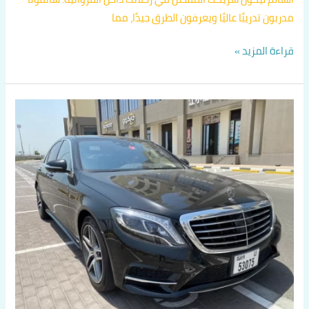
مدربون تدريبًا عاليًا ويعرفون الطرق جيدًا، مما
قراءة المزيد »
دليل
تكسيات
الفروانية
اتصل
بنا
60036648