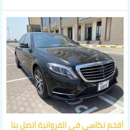
أفخم
تكاسي
في
الفروانية
اتصل
بنا
60036648
أفخم تكاسي في الفروانية اتصل بنا