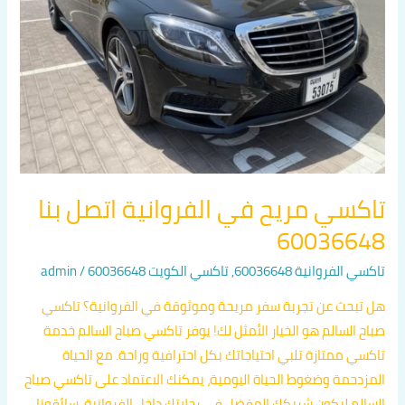
بنا
60036648
تاكسي مريح في الفروانية اتصل بنا
60036648
تاكسي الفروانية 60036648
,
تاكسي الكويت 60036648
/
admin
هل تبحث عن تجربة سفر مريحة وموثوقة في الفروانية؟ تاكسي
صباح السالم هو الخيار الأمثل لك! يوفر تاكسي صباح السالم خدمة
تاكسي ممتازة تلبي احتياجاتك بكل احترافية وراحة. مع الحياة
المزدحمة وضغوط الحياة اليومية، يمكنك الاعتماد على تاكسي صباح
السالم ليكون شريكك المفضل في رحلاتك داخل الفروانية. سائقونا