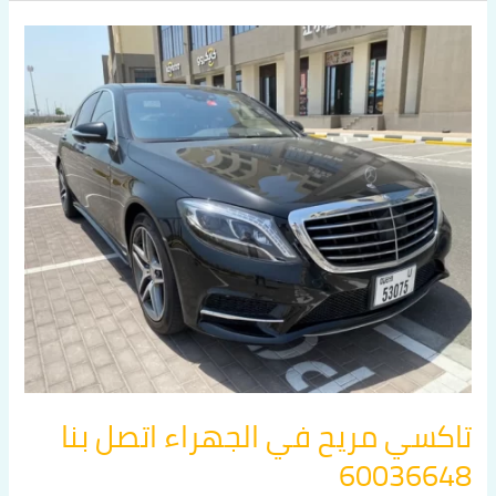
تاكسي
مريح
في
الجهراء
اتصل
بنا
60036648
تاكسي مريح في الجهراء اتصل بنا
60036648