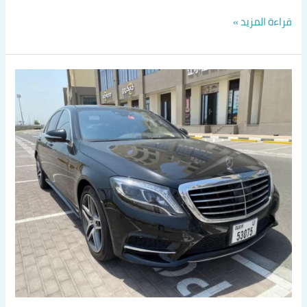
قراءة المزيد »
سايق
تاكسي
في
الفروانية
اتصل
بنا
60036648