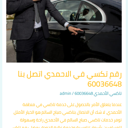
في
الاحمدي
اتصل
بنا
60036648
رقم تكسي في الاحمدي اتصل بنا
60036648
تاكسي الأحمدي 60036648
/
admin
عندما يتعلق الأمر بالحصول على خدمة تاكسي في منطقة
الأحمدي، لا شك أن الاتصال بتاكسي صباح السالم هو الخيار الأمثل.
توفر خدمات تاكسي صباح السالم في الأحمدي راحة وسهولة
للمسافرين بأسعار تنافسية وخدمة عالية الجودة. بفضل رقم تاكسي