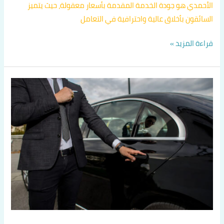
الأحمدي هو جودة الخدمة المقدمة بأسعار معقولة، حيث يتميز
السائقون بأخلاق عالية واحترافية في التعامل
قراءة المزيد »
افضل
تكاسي
الاحمدي
اتصل
بنا
60036648