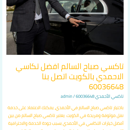
افضل
تكاسي
الاحمدي
بالكويت
اتصل
بنا
60036648
تاكسي صباح السالم افضل تكاسي
الاحمدي بالكويت اتصل بنا
60036648
تاكسي الأحمدي 60036648
/
admin
باختيار تاكسي صباح السالم في الأحمدي، يمكنك الاعتماد على خدمة
نقل موثوقة ومريحة في الكويت. يعتبر تاكسي صباح السالم من بين
أفضل خيارات التكاسي في الأحمدي بسبب جودة الخدمة والاحترافية