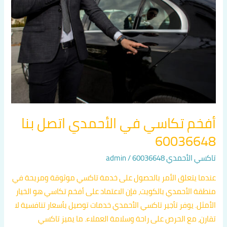
في
الأحمدي
اتصل
بنا
60036648
أفخم تكاسي في الأحمدي اتصل بنا
60036648
تاكسي الأحمدي 60036648
/
admin
عندما يتعلق الأمر بالحصول على خدمة تاكسي موثوقة ومريحة في
منطقة الأحمدي بالكويت، فإن الاعتماد على أفخم تكاسي هو الخيار
الأمثل. يوفر تأجير تاكسي الأحمدي خدمات توصيل بأسعار تنافسية لا
تقارن، مع الحرص على راحة وسلامة العملاء. ما يميز تاكسي