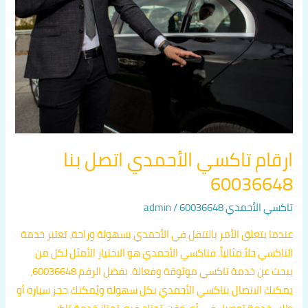
اتصل
بنا
60036648
ارقام تاكسي الأحمدي اتصل بنا
60036648
تاكسي الأحمدي 60036648
/
admin
عندما يتعلق الأمر بالتنقل في الأحمدي بسهولة وراحة، تعتبر خدمة
التاكسي حلاً مثالياً. فتاكسي الأحمدي هو الاختيار الأمثل لكل من
يبحث عن خدمة تاكسي موثوقة وفعالة. بفضل الرقم 60036648،
يمكنك الاتصال بتاكسي الأحمدي بكل سهولة ويُمكنك حجز سيارة أو