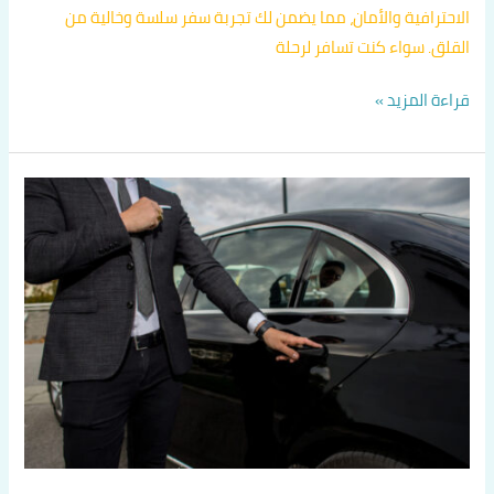
الاحترافية والأمان، مما يضمن لك تجربة سفر سلسة وخالية من
القلق. سواء كنت تسافر لرحلة
قراءة المزيد »
سايق
تاكسى
في
الاحمدي
اتصل
بنا
60036648