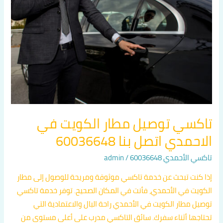
مطار
الكويت
في
الاحمدي
اتصل
بنا
60036648
تاكسي توصيل مطار الكويت في
الاحمدي اتصل بنا 60036648
تاكسي الأحمدي 60036648
/
admin
إذا كنت تبحث عن خدمة تاكسي موثوقة ومريحة للوصول إلى مطار
الكويت في الأحمدي، فأنت في المكان الصحيح. توفر خدمة تاكسي
توصيل مطار الكويت في الأحمدي راحة البال والاعتمادية التي
تحتاجها أثناء سفرك. سائق التاكسي مدرب على أعلى مستوى من