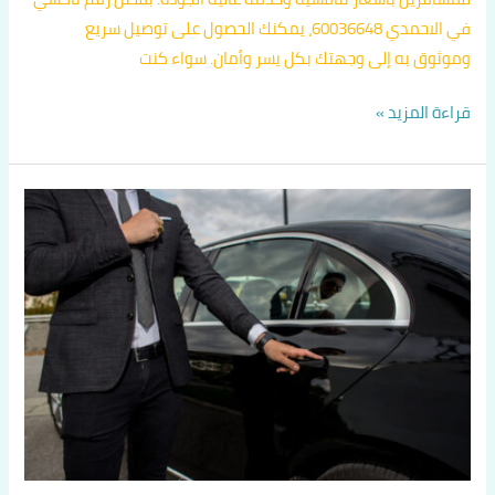
في الاحمدي 60036648، يمكنك الحصول على توصيل سريع
وموثوق به إلى وجهتك بكل يسر وأمان. سواء كنت
قراءة المزيد »
تاكسي
متميز
في
الاحمدي
اتصل
بنا
60036648