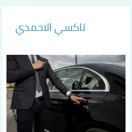
خطي
لى
لمحتوى
تاكسي الاحمدي
سايق
تاكسي
في
الاحمدي
اتصل
بنا
60036648