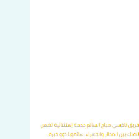
ة سريعة وموثوقة لتوصيلك من الجهراء إلى مطار الكويت الدولي، فتواصل معنا اليوم على الرقم 60036648. يوفر فريق تاكسي صباح السالم خدمة إستثنائية تضمن
لك بين المطار والجهراء. سائقونا ذوو خبرة