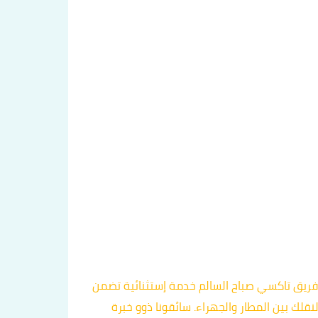
ة سريعة وموثوقة لتوصيلك من الجهراء إلى مطار الكويت الدولي، فتواصل معنا اليوم على الرقم 60036648. يوفر فريق تاكسي صباح السالم خدمة إستثنائية تضمن
لك بين المطار والجهراء. سائقونا ذوو خبرة