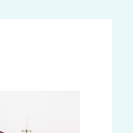
خطي
لى
لمحتوى
رقم
تاكسي
مطار
الكويت
اتصل