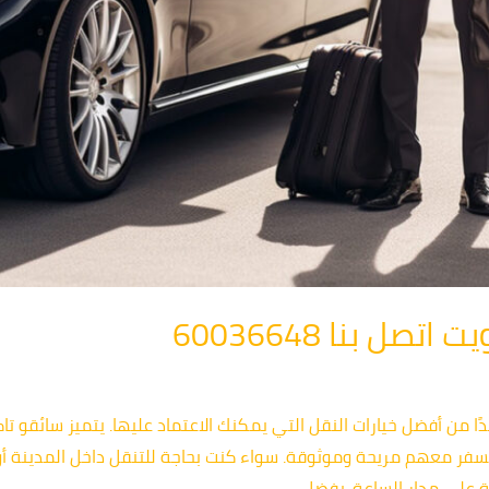
ل بنا 60036648
ا من أفضل خيارات النقل التي يمكنك الاعتماد عليها. يتميز سائقو تا
لسفر معهم مريحة وموثوقة. سواء كنت بحاجة للتنقل داخل المدينة أ
 على مدار الساعة. بفضل