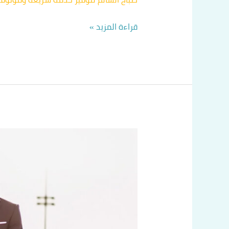
قراءة المزيد »
تكسيات
الكويت
اتصل
بنا
60036648