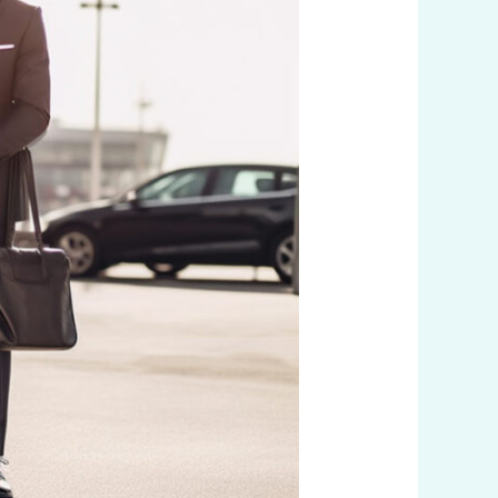
بنا
60036648