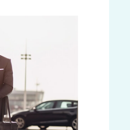
رقم
سائق
تاكسي
الكويت
اتصل
بنا
60036648