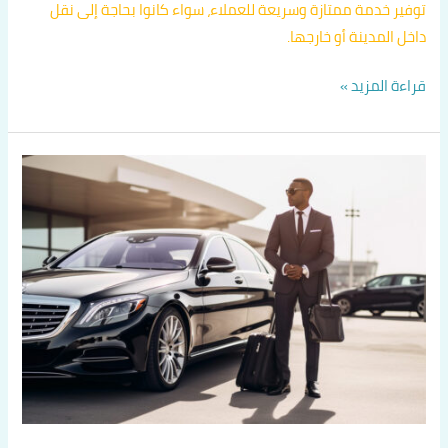
توفير خدمة ممتازة وسريعة للعملاء، سواء كانوا بحاجة إلى نقل
داخل المدينة أو خارجها.
قراءة المزيد »
ارقام
تكاسي
في
الكويت
اتصل
بنا
60036648