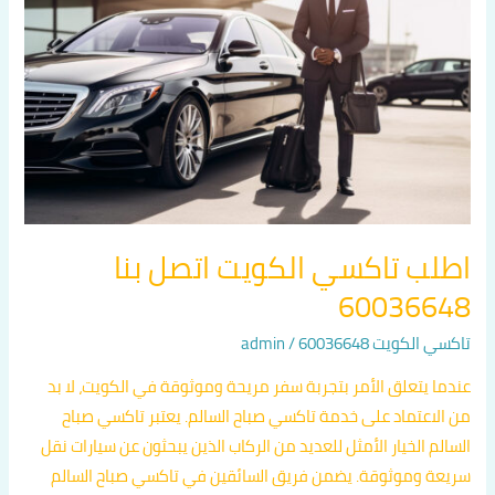
الكويت
اتصل
بنا
60036648
اطلب تاكسي الكويت اتصل بنا
60036648
تاكسي الكويت 60036648
/
admin
عندما يتعلق الأمر بتجربة سفر مريحة وموثوقة في الكويت، لا بد
من الاعتماد على خدمة تاكسي صباح السالم. يعتبر تاكسي صباح
السالم الخيار الأمثل للعديد من الركاب الذين يبحثون عن سيارات نقل
سريعة وموثوقة. يضمن فريق السائقين في تاكسي صباح السالم