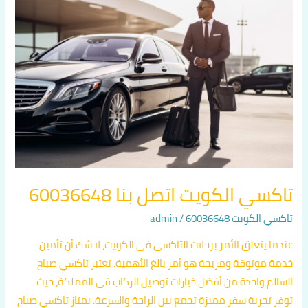
الكويت
اتصل
بنا
60036648
تاكسي الكويت اتصل بنا 60036648
تاكسي الكويت 60036648
/
admin
عندما يتعلق الأمر برحلات التاكسي في الكويت، لا شك أن تأمين
خدمة موثوقة ومريحة هو أمر بالغ الأهمية. تعتبر تاكسي صباح
السالم واحدة من أفضل خيارات توصيل الركاب في المملكة، حيث
توفر تجربة سفر مميزة تجمع بين الراحة والسرعة. يمتاز تاكسي صباح