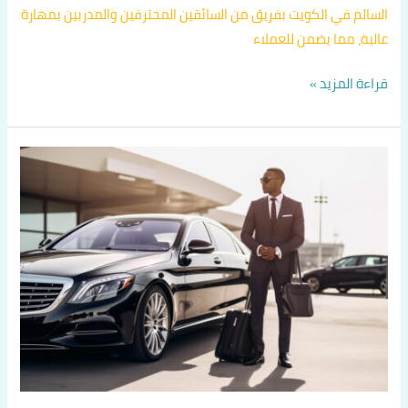
السالم في الكويت بفريق من السائقين المحترفين والمدربين بمهارة
عالية، مما يضمن للعملاء
قراءة المزيد »
دليل
تكاسي
الكويت
اتصل
بنا
60036648