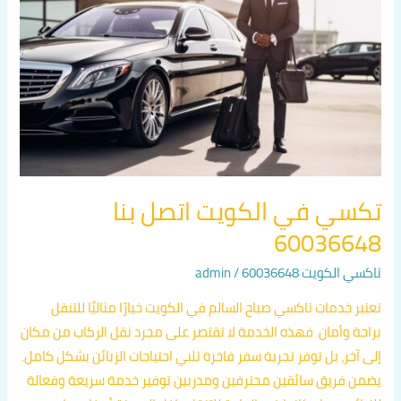
اتصل
بنا
60036648
تكسي في الكويت اتصل بنا
60036648
تاكسي الكويت 60036648
/
admin
تعتبر خدمات تاكسي صباح السالم في الكويت خيارًا مثاليًا للتنقل
براحة وأمان. فهذه الخدمة لا تقتصر على مجرد نقل الركاب من مكان
إلى آخر، بل توفر تجربة سفر فاخرة تلبي احتياجات الزبائن بشكل كامل.
يضمن فريق سائقين محترفين ومدربين توفير خدمة سريعة وفعالة