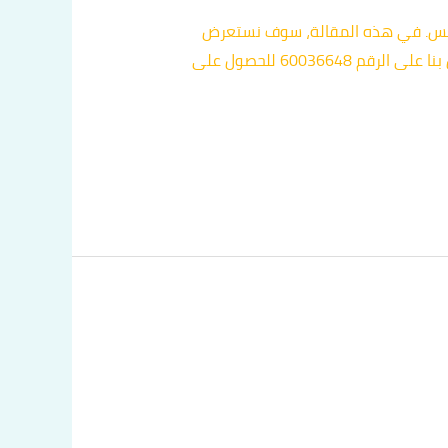
وسلس. في هذه المقالة، سوف نستعرض
أفضل خدمات التاكسي في العيون، مع التركيز على العوامل التي تجعلها الخيار المفضل، وكيف يمكنكم الاتصال بنا على الرقم 60036648 للحصول على