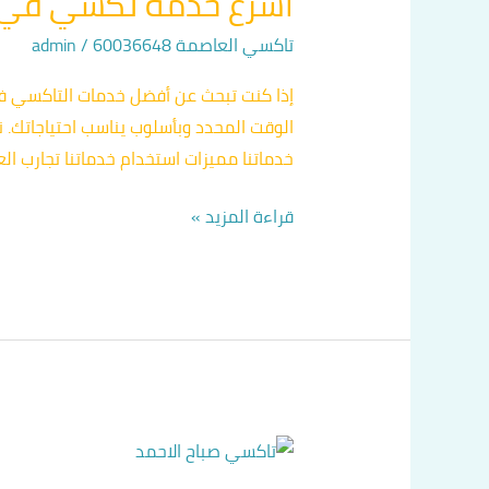
أسرع خدمة تكسي في 
تكسي
في
تاكسي العاصمة 60036648
/
admin
السرة
إذا كنت تبحث عن أفضل خدمات التاكسي ف
الوقت المحدد وبأسلوب يناسب احتياجاتك. 
خدماتنا مميزات استخدام خدماتنا تجارب ا
قراءة المزيد »
تاكسي
سريع