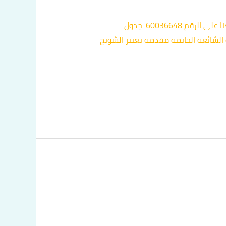
هل تبحث عن خدمة تاكسي موثوقة ومريحة في الشويخ؟ نحن هنا لتلبية جميع احتياجاتك في التنقل. تواصل معنا على الرقم 60036648. جدول
 الشائعة الخاتمة مقدمة تعتبر الشويخ