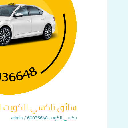
60036648
سائق تاكسي الكويت اتصل بنا
تاكسي الكويت 60036648
/
admin