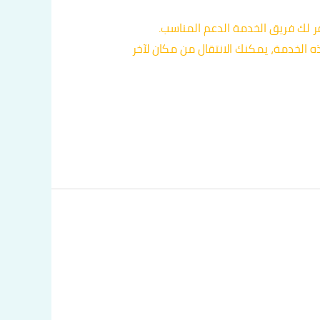
العملية بسيطة وسهلة. يمكنك الاتصال على الرقم 60036648، حيث سيوفر لك فريق الخدمة الدعم المناسب.
الخدمة، يمكنك الانتقال من مكان لآخر