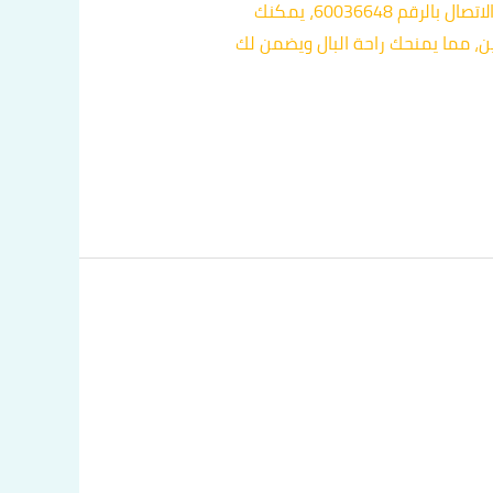
إذا كنت تبحث عن تجربة تنقل مريحة وآمنة في الكويت، فإن سائق التاكسي الخاص بنا هو الخيار المثالي لك. عبر الاتصال بالرقم 60036648، يمكنك
، مما يمنحك راحة البال ويضمن لك