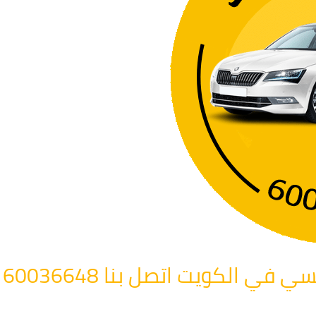
 الكويت اتصل بنا 60036648