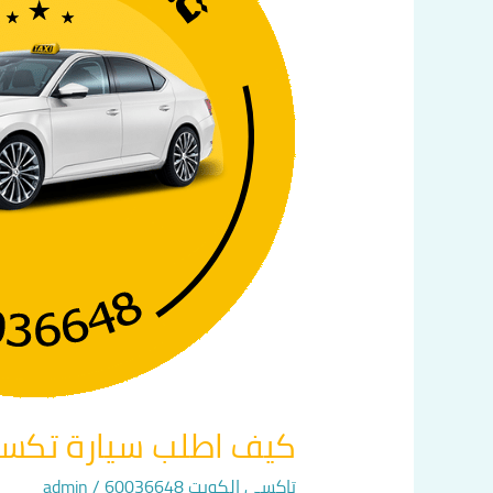
في
الكويت
اتصل
بنا
60036648
كيف اطلب سيارة تكسي في 
تاكسي الكويت 60036648
/
admin