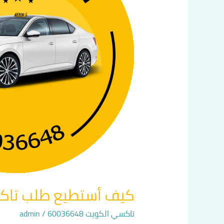
في
الكويت
اتصل
بنا
60036648
كيف أستطيع طلب تاكسي في
تاكسي الكويت 60036648
/
admin