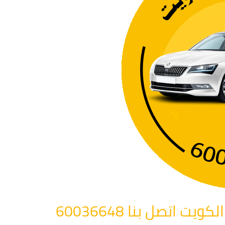
اتصل بنا 60036648