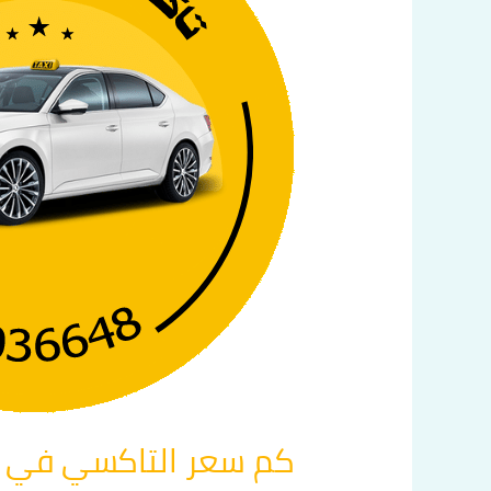
في
الكويت
اتصل
بنا
60036648
كم سعر التاكسي في الكويت 