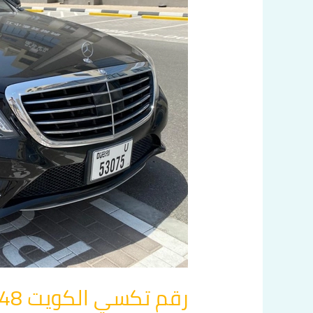
رقم تكسي الكويت 60036648