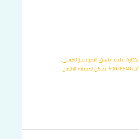
تارة. عندما يتعلق الأمر بحجز تاكسي،
يبحث العملاء عن خدمة موثوقة ومريحة، وهو ما توفره تاكسيات الفروانية بشكل لا مثيل له. باستخدام رقم الهاتف 60036648، يمكن للعملاء الاتصال