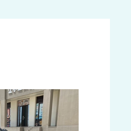
خطي
لى
لمحتوى
تاكسي
مريح
في
الفروانية
اتصل