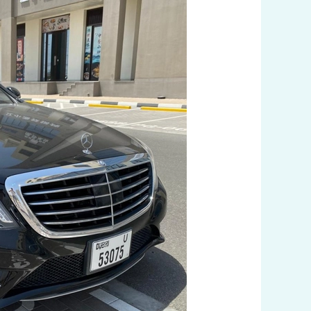
تكسيات
الفروانية
اتصل
بنا
60036648