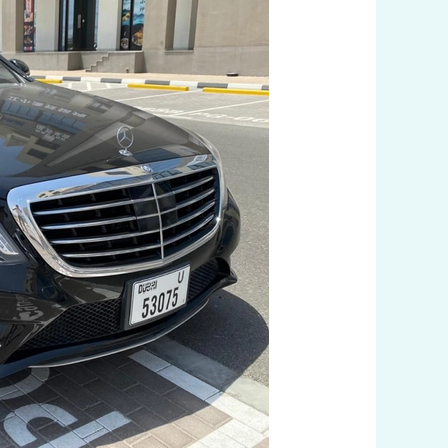
اتصل
بنا
60036648