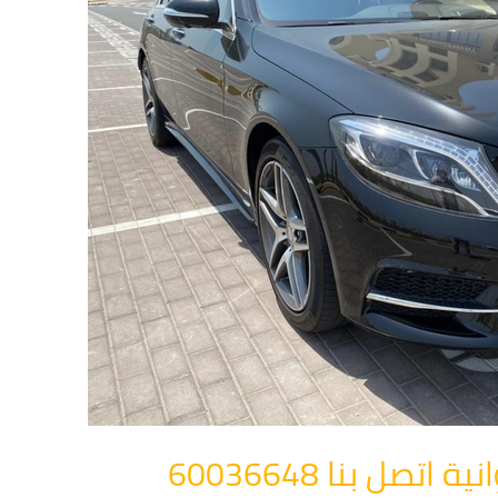
صل بنا 60036648