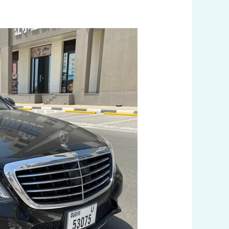
توصيل
من
الفروانية
الى
مطار
الكويت
الدولي
اتصل
بنا
60036648