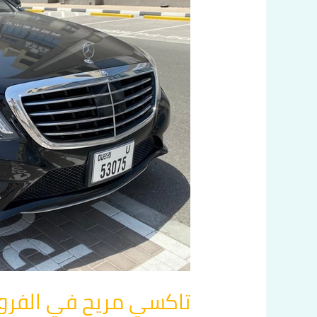
بنا
60036648
تاكسي مريح في الفروانية ات