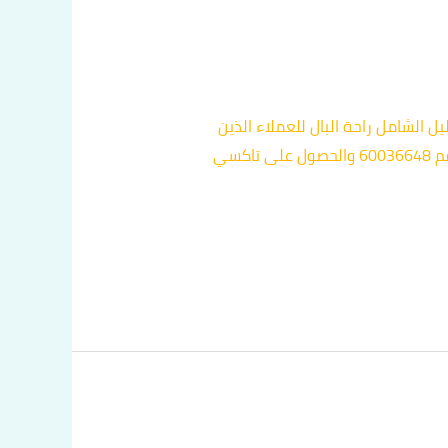
ل الشامل راحة البال للعملاء الذين
يرغبون في التنقل بأمان وسهولة. بفضل الخدمة الممتازة التي تقدمها تاكسيات الفروانية، يمكنك الاتصال بالرقم 60036648 والحصول على تاكسي