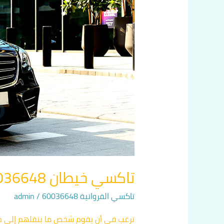
تاكسي خيطان 60036648
تاكسي الفروانية 60036648
/
admin
ترغب في أن يقوم شخص ما بنقلهم إلى جا