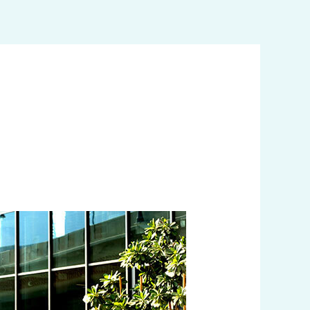
خطي
لى
لمحتوى
تاكسي
خيطان
60036648