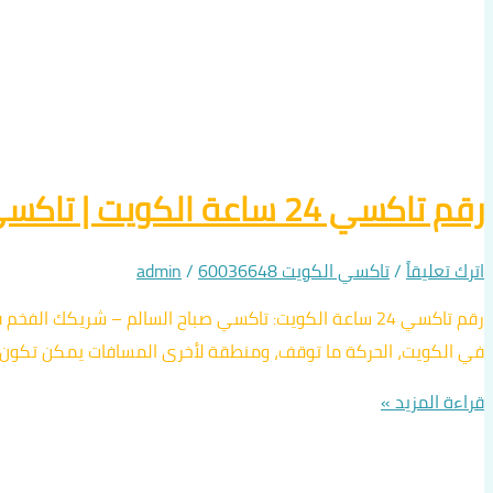
رقم تاكسي 24 ساعة الكويت | تاكسي صباح السالم: سيارات فارهة وخدمة VIP لكل مناطق الكويت
اترك تعليقاً
/
تاكسي الكويت 60036648
/
admin
رقم تاكسي 24 ساعة الكويت: تاكسي صباح السالم – شريكك
في الكويت، الحركة ما توقف، ومنطقة لأخرى المسافات يمكن تكون طويلة. عشان ج
قراءة المزيد »