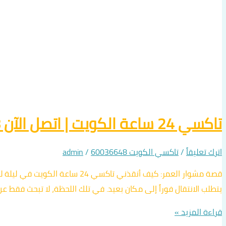
تاكسي 24 ساعة الكويت | اتصل الآن 60036648 | خدمة سيارات خاصة بدون علامة
اترك تعليقاً
/
تاكسي الكويت 60036648
/
admin
قصة مشوار العمر: كيف أنقذني 
يتطلب الانتقال فوراً إلى مكان بعيد. في تلك اللحظة، لا تبحث فقط ع
قراءة المزيد »