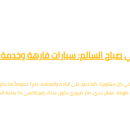
 الفخم في كل مشاويرك كلنا ندور على الراحة والفخامة، صح؟ خصوصاً لما 
ذي، صار ضروري يكون عندك رقم تاكسي 24 ساعة الكويت موثوق، لكن