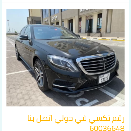
رقم
تكسي
في
حولي
اتصل
بنا
60036648
رقم تكسي في حولي اتصل بنا
60036648