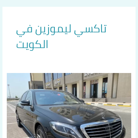
خطي
لى
لمحتوى
تاكسي ليموزين في
الكويت
تاكسي
صباح
السالم
افضل
تكاسي
حولي
بالكويت
اتصل