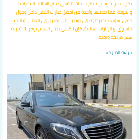
بكل سهولة ويسر. تمتاز خدمات تاكسي صباح السالم بالاحترافية
والجودة، مما يجعلها واحدة من أفضل خيارات التنقل داخل وحول
حولي. سواء كنت بحاجة إلى توصيل من المنزل إلى العمل، أو التنقل
للتسوق أو الزيارات العائلية، فإن تاكسي صباح السالم يوفر لك تجربة
سفر مريحة وآمنة.
قراءة المزيد »
دليل
تكسيات
حولي
اتصل
بنا
60036648