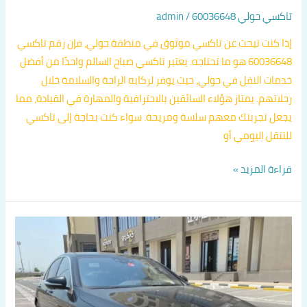
تاكسي حولي 60036648
/
admin
إذا كنت تبحث عن تاكسي موثوق في منطقة حولي، فإن رقم تاكسي
60036648 هو ما تحتاجه. يعتبر تاكسي صباح السالم واحدًا من أفضل
خدمات النقل في حولي، حيث يوفر لركابه الراحة والسلامة خلال
رحلاتهم. يمتاز هؤلاء السائقين بالاحترافية والمهارة في القيادة، مما
يجعل تجربتك معهم سلسة ومريحة. سواء كنت بحاجة إلى تاكسي
للتنقل اليومي أو
قراءة المزيد »
سايق
تاكسي
في
حولي
اتصل