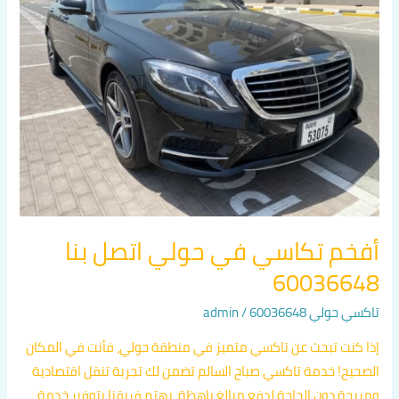
حولي
اتصل
بنا
60036648
أفخم تكاسي في حولي اتصل بنا
60036648
تاكسي حولي 60036648
/
admin
إذا كنت تبحث عن تاكسي متميز في منطقة حولي، فأنت في المكان
الصحيح! خدمة تاكسي صباح السالم تضمن لك تجربة تنقل اقتصادية
ومريحة دون الحاجة لدفع مبالغ باهظة. يهتم فريقنا بتوفير خدمة