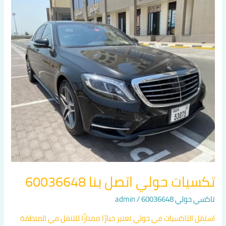
تكسيات
حولي
اتصل
بنا
60036648
تكسيات حولي اتصل بنا 60036648
تاكسي حولي 60036648
/
admin
استقل التاكسيات في حولي تعتبر خيارًا ممتازًا للتنقل في المنطقة