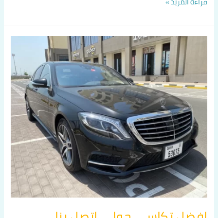
قراءة المزيد »
افضل
تكاسي
حولي
اتصل
بنا
60036648
افضل تكاسي حولي اتصل بنا