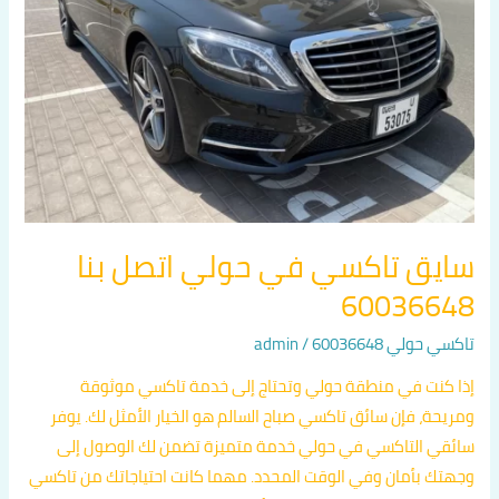
بنا
60036648
سايق تاكسي في حولي اتصل بنا
60036648
تاكسي حولي 60036648
/
admin
إذا كنت في منطقة حولي وتحتاج إلى خدمة تاكسي موثوقة
ومريحة، فإن سائق تاكسي صباح السالم هو الخيار الأمثل لك. يوفر
سائقي التاكسي في حولي خدمة متميزة تضمن لك الوصول إلى
وجهتك بأمان وفي الوقت المحدد. مهما كانت احتياجاتك من تاكسي