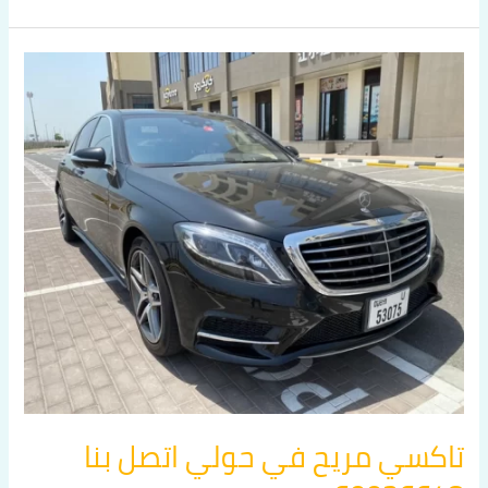
تاكسي
مريح
في
حولي
اتصل
بنا
60036648
تاكسي مريح في حولي اتصل بنا