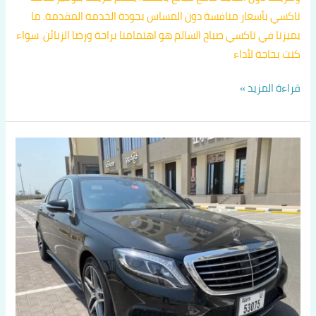
تاكسي بأسعار منافسة دون المساس بجودة الخدمة المقدمة. ما
يميزنا في تاكسي صباح السالم هو اهتمامنا براحة ورضا الزبائن. سواء
كنت بحاجة لأداء
قراءة المزيد »
تاكسي
متميز
في
حولي
اتصل
بنا
60036648