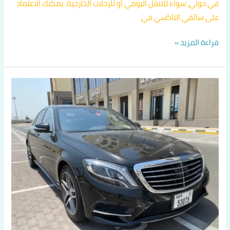
في حولي، سواء للتنقل اليومي أو للرحلات الخارجية، يمكنك الاعتماد
على سائقي التاكسي في
قراءة المزيد »
توصيل
من
حولي
الى
مطار
الكويت
الدولي
اتصل
بنا
60036648