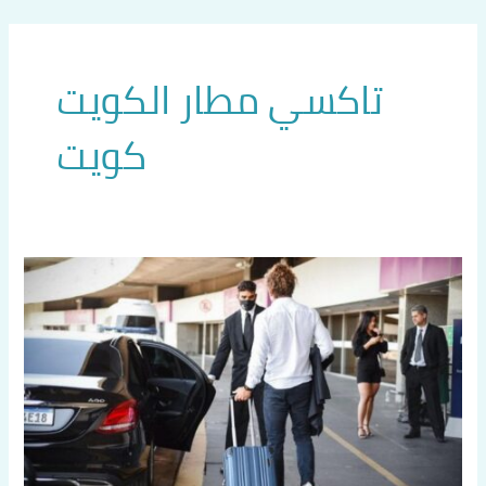
خطي
لى
لمحتوى
تاكسي مطار الكويت
كويت
تاكسي
مطار
الكويت
اتصل
بنا
60036648