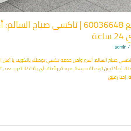
تكسي الفنطاس السريع 60036648 | تاكسي 
عة
admin
 الفنطاس السريع 📞 60036648 | تاكسي صباح السالم: أسرع وأمن خدمة تكسي توصلك بالكو
أبداً؟ تبون توصيلة سريعة، مريحة، وآمنة بأي وقت؟ لا تدور بعيد، ت
 إحنا رفيق