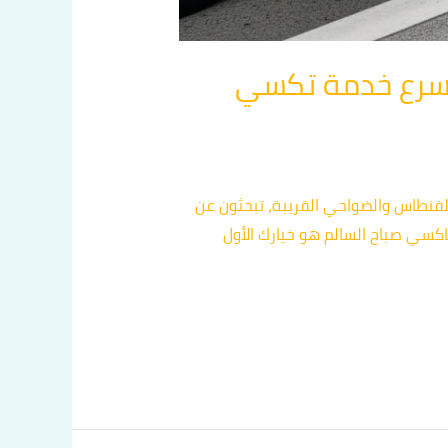
صباح السالم: أسرع خدمة تكسي
يت يا أهل الفنطاس والضواحي القريبة، تبحثون عن
اكسي صباح السالم هو خيارك الأول