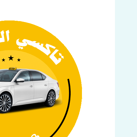
تاكسي
العباسية