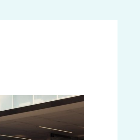
خطي
لى
لمحتوى
رقم
تاكسي
الشامية
|
الرقم