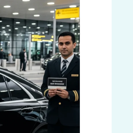
السريع
60036648
|
تاكسي
صباح
السالم:
أسرع
خدمة
تكسي
بالكويت
–
توصيل
فوري
24
ساعة