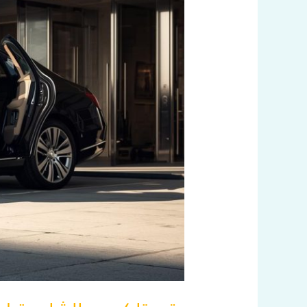
الموثوق
|
60036648