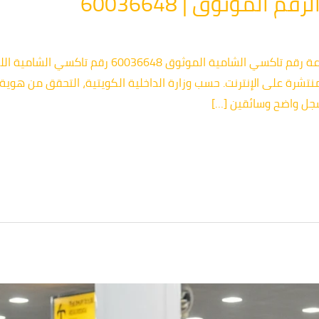
الموثوق | 60036648
تاكسي ضاحية صباح السالم | خدمة 24 ساعة رقم تاكسي ال
نتشرة على الإنترنت. حسب وزارة الداخلية الكويتية، التحقق من هوي
سجل واضح وسائقين […]