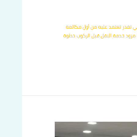
شامية الموثوق 60036648 رقم تاكسي الشامية اللي تقدر تعتمد عليه من أول مكالمة
ة مزود خدمة النقل قبل الركوب خطوة