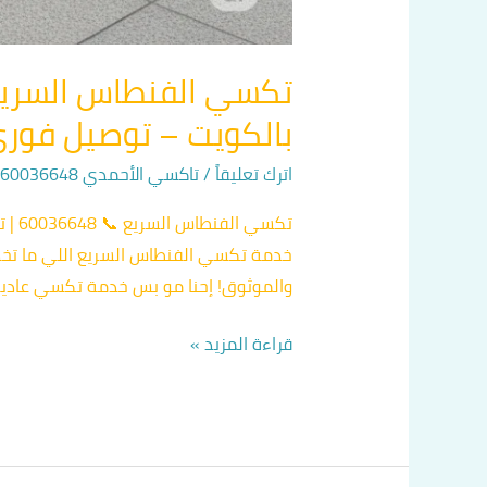
بالكويت – توصيل فوري 24 سا
اترك تعليقاً
/
تاكسي الأحمدي 60036648
/
تكسي
خدمة تكسي الفنطاس السريع اللي ما تخذلك 
والموثوق! إحنا مو بس خدمة تكسي عادية،
قراءة المزيد »