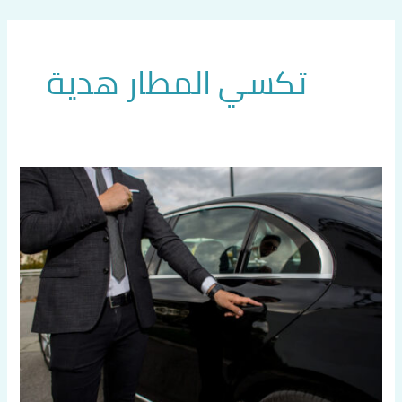
خطي
لى
لمحتوى
تكسي المطار هدية
رقم
تكسي
هدية
اتصل
بنا
60036648