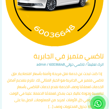
تاكسي متميز في الجابرية
اترك تعليقاً
/
تاكسي حولي 60036648
/
admin
إذا كنت تبحث عن خدمة نقل مريحة وآمنة بأسعار اقتصادية، فإن
تاكسي متميز في الجابرية هو الخيار المثالي لك. نلتزم بتقديم أفضل
الخدمات لعملائنا وصف الخدمة نقدم خدمات التاكسي بأسعار
تنافسية وجودة عالية، حيث يمكن لعملائنا الاعتماد علينا في الوقت
المناسب وفي كل الأوقات. لمزيد من المعلومات، اتصل بنا على
60036648. جدول المحتويات وصف […]