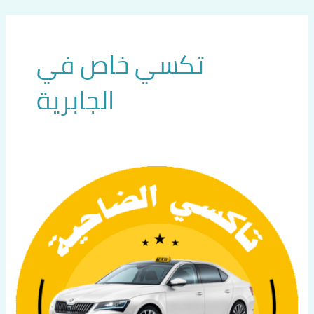
خطي
لى
لمحتوى
تكسي خاص في
الجابرية
تاكسي
متميز
في
الجابرية