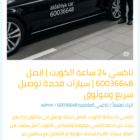
سيارات
فخمة
توصيل
سريع
وموثوق
تاكسي 24 ساعة الكويت | اتصل
60036648 | سيارات فخمة توصيل
سريع وموثوق
اترك تعليقاً
/
تاكسي العاصمة 60036648
/
admin
تاكسي 24 ساعة الكويت: أفضل خدمة توصيل في متناول يدك هل
تبحث عن خدمة تاكسي موثوقة وآمنة في الكويت؟ هل سئمت من
انتظار سيارات الأجرة لساعات طويلة أو التعامل مع سائقين غير