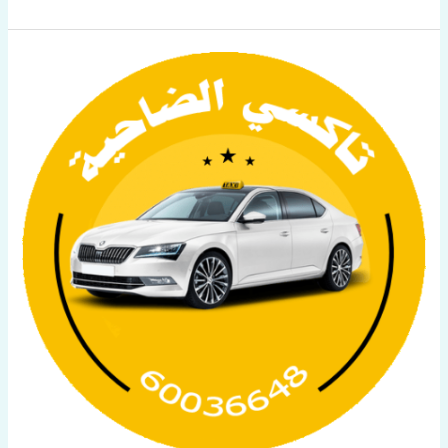
أسرع
تكسي
في
الكويت