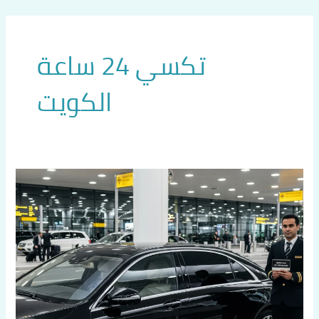
خطي
لى
لمحتوى
تكسي 24 ساعة
الكويت
تاكسي
24
ساعة
الكويت
|
اتصل
60036648
|