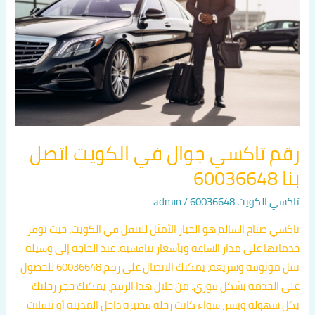
في
الكويت
اتصل
بنا
60036648
رقم تاكسي جوال في الكويت اتصل
بنا 60036648
تاكسي الكويت 60036648
/
admin
تاكسي صباح السالم هو الخيار الأمثل للتنقل في الكويت، حيث توفر
خدماتها على مدار الساعة وبأسعار تنافسية. عند الحاجة إلى وسيلة
نقل موثوقة وسريعة، يمكنك الاتصال على رقم 60036648 للحصول
على الخدمة بشكل فوري. من خلال هذا الرقم، يمكنك حجز رحلتك
بكل سهولة ويسر، سواء كانت رحلة قصيرة داخل المدينة أو تنقلات