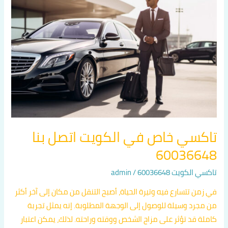
خاص
في
الكويت
اتصل
بنا
60036648
تاكسي خاص في الكويت اتصل بنا
60036648
تاكسي الكويت 60036648
/
admin
في زمن تتسارع فيه وتيرة الحياة، أصبح التنقل من مكان إلى آخر أكثر
من مجرد وسيلة للوصول إلى الوجهة المطلوبة. إنه يمثل تجربة
كاملة قد تؤثر على مزاج الشخص ووقته وراحته. لذلك، يمكن اعتبار