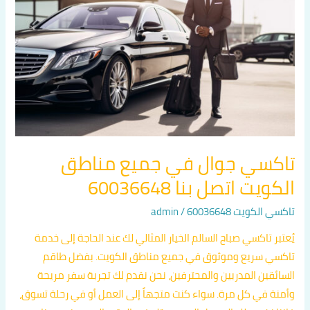
جميع
مناطق
الكويت
اتصل
بنا
60036648
تاكسي جوال في جميع مناطق
الكويت اتصل بنا 60036648
تاكسي الكويت 60036648
/
admin
يُعتبر تاكسي صباح السالم الخيار المثالي لك عند الحاجة إلى خدمة
تاكسي سريع وموثوق في جميع مناطق الكويت. بفضل طاقم
السائقين المدربين والمحترفين، نحن نقدم لك تجربة سفر مريحة
وأمنة في كل مرة. سواء كنت متجهاً إلى العمل أو في رحلة تسوق،