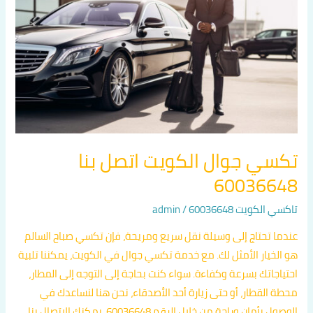
اتصل
بنا
60036648
تكسي جوال الكويت اتصل بنا
60036648
تاكسي الكويت 60036648
/
admin
عندما تحتاج إلى وسيلة نقل سريع ومريحة، فإن تكسي صباح السالم
هو الخيار الأمثل لك. مع خدمة تكسي جوال في الكويت، يمكننا تلبية
احتياجاتك بسرعة وكفاءة. سواء كنت بحاجة إلى التوجه إلى المطار،
محطة القطار، أو حتى زيارة أحد الأصدقاء، نحن هنا لنساعدك في
الوصول بأمان وراحة.من خلال الرقم 60036648، يمكنك الاتصال بنا