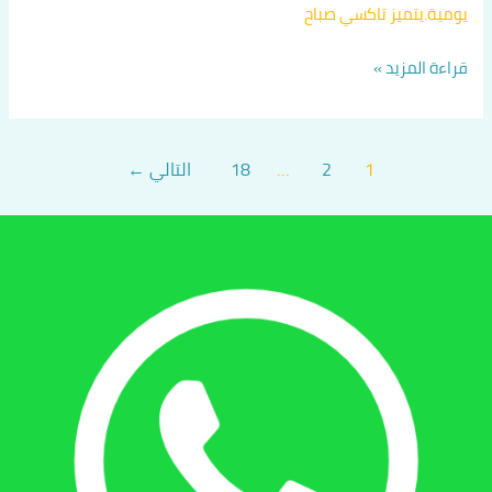
يومية.يتميز تاكسي صباح
قراءة المزيد »
1
2
…
18
التالي
←