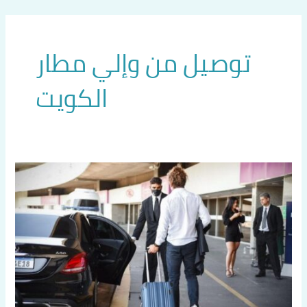
خطي
لى
لمحتوى
توصيل من وإلي مطار
الكويت
تاكسي
مطار
الكويت
اتصل
بنا
60036648