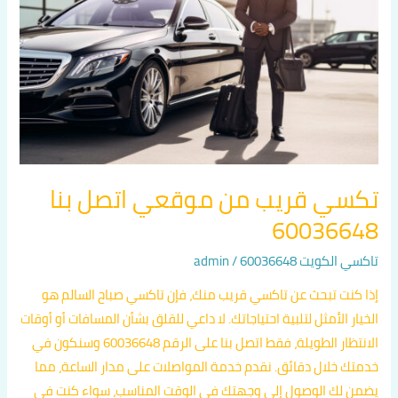
موقعي
اتصل
بنا
60036648
تكسي قريب من موقعي اتصل بنا
60036648
تاكسي الكويت 60036648
/
admin
إذا كنت تبحث عن تاكسي قريب منك، فإن تاكسي صباح السالم هو
الخيار الأمثل لتلبية احتياجاتك. لا داعي للقلق بشأن المسافات أو أوقات
الانتظار الطويلة، فقط اتصل بنا على الرقم 60036648 وسنكون في
خدمتك خلال دقائق. نقدم خدمة المواصلات على مدار الساعة، مما
يضمن لك الوصول إلى وجهتك في الوقت المناسب، سواء كنت في