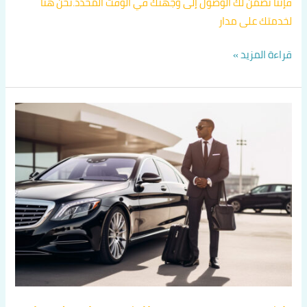
فإننا نضمن لك الوصول إلى وجهتك في الوقت المحدد.نحن هنا
لخدمتك على مدار
قراءة المزيد »
تاكسي
متميز
في
الكويت
اتصل
بنا
60036648