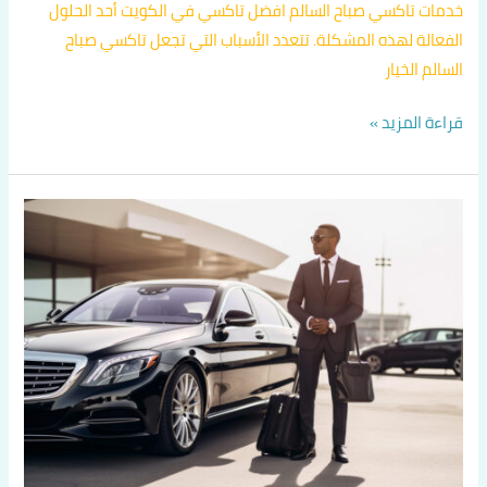
خدمات تاكسي صباح السالم افضل تاكسي في الكويت أحد الحلول
الفعالة لهذه المشكلة. تتعدد الأسباب التي تجعل تاكسي صباح
السالم الخيار
قراءة المزيد »
أجرة
جوالة
الكويت
24
ساعة
اتصل
بنا
60036648