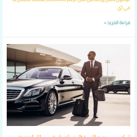
في أي
قراءة المزيد »
تكسي
جوال
24
ساعة
في
الكويت
اتصل
بنا
60036648