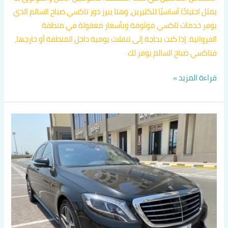
يمثل احتياجًا أساسيًا للكثيرين، وهنا يبرز دور تاكسي صباح السالم الذي
يوفر خدمات تاكسي موثوقة وبأسعار معقولة في منطقة
الفروانية. إذا كنت بحاجة إلى تنقلات يومية داخل المنطقة أو خارجها،
فتاكسي صباح السالم يوفر لك
قراءة المزيد »
افضل
تكاسي
الفروانية
اتصل
بنا
60036648