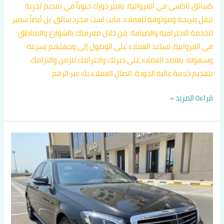
كسائق تاكسي في الفروانية، يعتبر دورك حيوياً في تقديم تجربة
تنقل مريحة وموثوقة للعملاء. فأنت لست مجرد سائق، بل أيضاً سفير
للخدمة الاحترافية والضيافة. من خلال معرفتك بالشوارع والمناطق
في الفروانية، تساعد العملاء على الوصول إلى وجهتهم بسرعة
وسهولة. يعتمد العملاء على خبرتك واحترامك للزمن والتزامك
بتقديم خدمة عالية الجودة. اتصال العملاء بك عبر الرقم
قراءة المزيد »
رقم
تكسي
في
الفروانية
اتصل
بنا
60036648