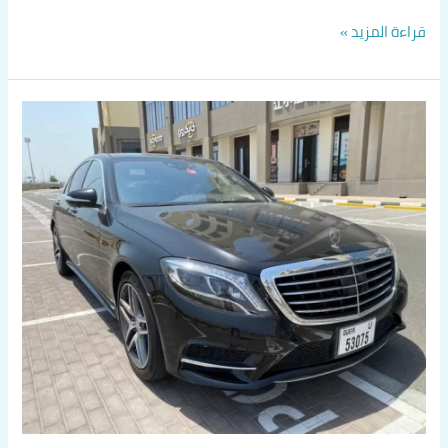
قراءة المزيد »
تاكسي
متميز
في
الفروانية
اتصل
بنا
60036648