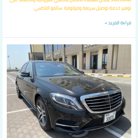
توفير خدمة توصيل سريعة وموثوقة. سائقو التاكسي
قراءة المزيد »
توصيل
من
الفروانية
الى
مطار
الكويت
الدولي
اتصل
بنا
60036648