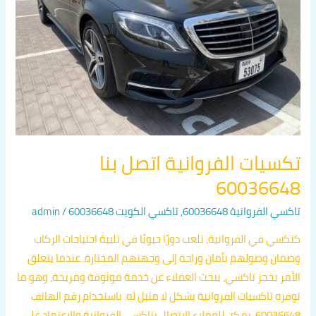
تكسيات الفروانية اتصل بنا
60036648
تاكسي الفروانية 60036648
,
تاكسي الكويت 60036648
/
admin
كتكسي في الفروانية، تلعب دورًا حيويًا في تلبية احتياجات الركاب
وضمان وصولهم بأمان وراحة إلى وجهتهم المختارة. عندما يتعلق
الأمر بحجز تاكسي، يبحث العملاء عن خدمة موثوقة ومريحة، وهو ما
توفره تاكسيات الفروانية بشكل لا مثيل له. باستخدام رقم الهاتف
60036648، يمكن للعملاء الاتصال بتاكسي الفروانية والاعتماد على