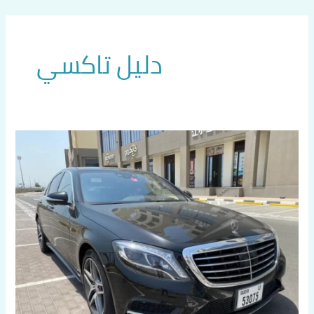
خطي
لى
لمحتوى
دليل تاكسي
تاكسي
مريح
في
الفروانية
اتصل
بنا
60036648