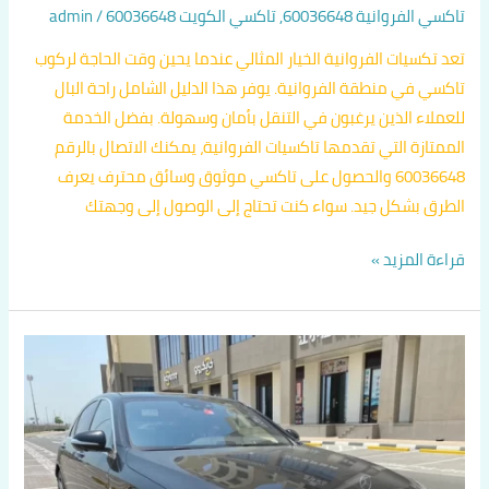
تاكسي الفروانية 60036648
,
تاكسي الكويت 60036648
/
admin
تعد تكسيات الفروانية الخيار المثالي عندما يحين وقت الحاجة لركوب
تاكسي في منطقة الفروانية. يوفر هذا الدليل الشامل راحة البال
للعملاء الذين يرغبون في التنقل بأمان وسهولة. بفضل الخدمة
الممتازة التي تقدمها تاكسيات الفروانية، يمكنك الاتصال بالرقم
60036648 والحصول على تاكسي موثوق وسائق محترف يعرف
الطرق بشكل جيد. سواء كنت تحتاج إلى الوصول إلى وجهتك
قراءة المزيد »
تكسيات
الفروانية
اتصل
بنا
60036648