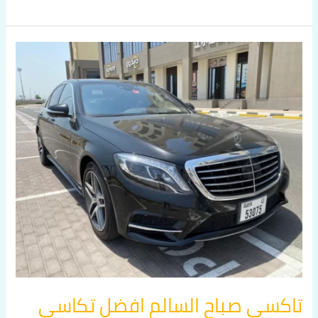
تاكسي
صباح
السالم
افضل
تكاسي
الفروانية
بالكويت
اتصل
بنا
60036648
تاكسي صباح السالم افضل تكاسي