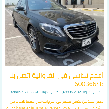
في
الفروانية
اتصل
بنا
60036648
أفخم تكاسي في الفروانية اتصل بنا
60036648
تاكسي الفروانية 60036648
,
تاكسي الكويت 60036648
/
admin
يعتبر البحث عن تكسي متميز في الفروانية خيارًا مهمًا للعديد من
الأشخاص الساكنين في هذه المنطقة. فالتوصيل الآمن والموثوق به