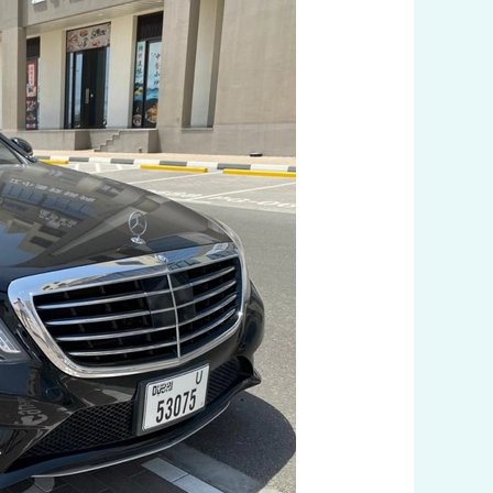
تاكسي
متميز
في
الجهراء
اتصل
بنا
60036648