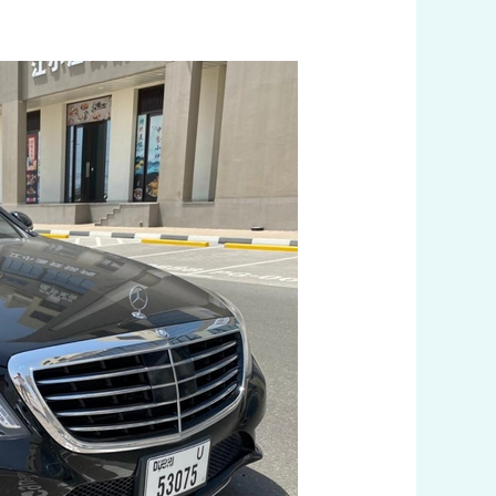
رقم
تكسي
في
الجهراء
اتصل
بنا
60036648