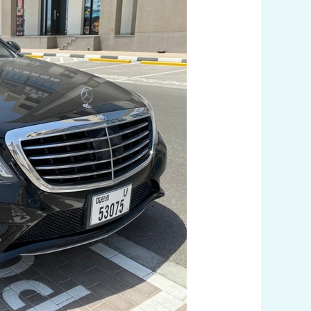
الجهراء
اتصل
بنا
60036648