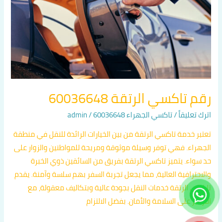
60036648
رقم تاكسي الرتقة 60036648
اترك تعليقاً
/
تاكسي الجهراء 60036648
/
admin
تعتبر خدمة تاكسي الرتقة من بين الخيارات الرائدة للنقل في منطقة
الجهراء. فهي توفر وسيلة موثوقة ومريحة للمواطنين والزوار على
حد سواء. يتميز تاكسي الرتقة بفريق من السائقين ذوي الخبرة
والاحترافية العالية، مما يجعل تجربة السفر بهم سلسة وآمنة. يقدم
تاكسي الرتقة خدمات النقل بجودة عالية وبتكاليف معقولة، مع
التركيز على السلامة والأمان. بفضل الالتزام