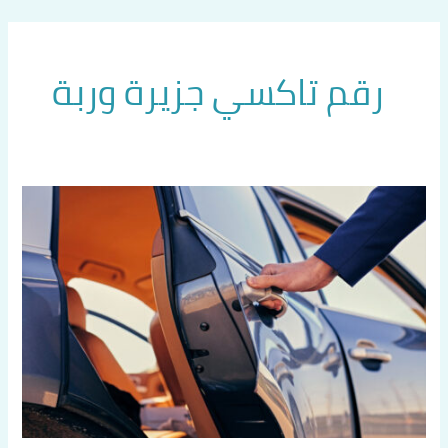
خطي
لى
لمحتوى
رقم تاكسي جزيرة وربة
رقم
تاكسي
جزيرة
وربة
60036648