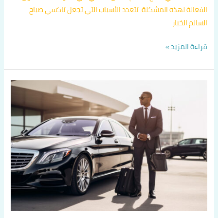
الفعالة لهذه المشكلة. تتعدد الأسباب التي تجعل تاكسي صباح
السالم الخيار
قراءة المزيد »
أجرة
جوالة
الكويت
24
ساعة
اتصل
بنا
60036648