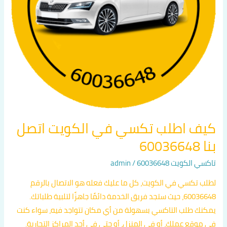
60036648
كيف اطلب تكسي في الكويت اتصل
بنا 60036648
تاكسي الكويت 60036648
/
admin
لطلب تكسي في الكويت، كل ما عليك فعله هو الاتصال بالرقم
60036648، حيث ستجد فريق الخدمة دائمًا جاهزًا لتلبية طلباتك.
يمكنك طلب التاكسي بسهولة من أي مكان تتواجد فيه، سواء كنت
في موقع عملك، أو في المنزل، أو حتى في أحد المراكز التجارية.