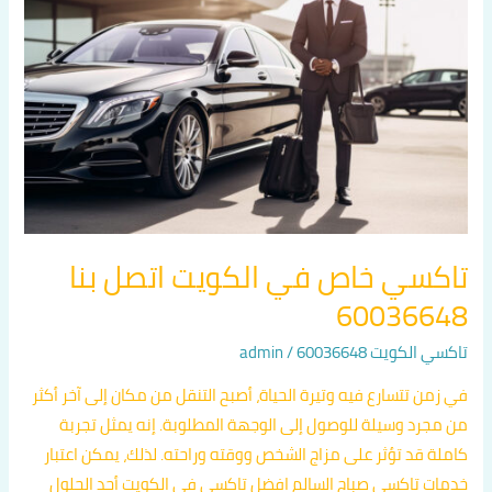
في
الكويت
اتصل
بنا
60036648
تاكسي خاص في الكويت اتصل بنا
60036648
تاكسي الكويت 60036648
/
admin
في زمن تتسارع فيه وتيرة الحياة، أصبح التنقل من مكان إلى آخر أكثر
من مجرد وسيلة للوصول إلى الوجهة المطلوبة. إنه يمثل تجربة
كاملة قد تؤثر على مزاج الشخص ووقته وراحته. لذلك، يمكن اعتبار
خدمات تاكسي صباح السالم افضل تاكسي في الكويت أحد الحلول