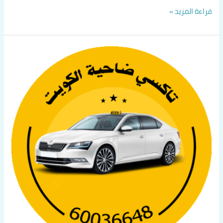
قراءة المزيد »
كيف
أستطيع
طلب
تاكسي
في
الكويت
اتصل
بنا
60036648