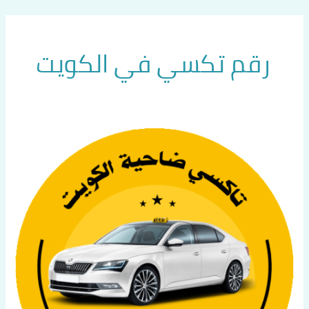
خطي
لى
لمحتوى
رقم تكسي في الكويت
سائق
تاكسي
الكويت
اتصل
بنا
60036648