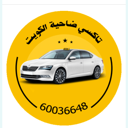
اسرع
تكسي
في
الكويت
اتصل
بنا
60036648