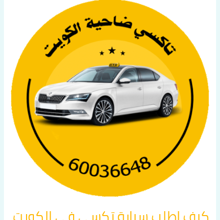
كيف
اطلب
سيارة
تكسي
في
الكويت
اتصل
بنا
60036648
كيف اطلب سيارة تكسي في الكويت