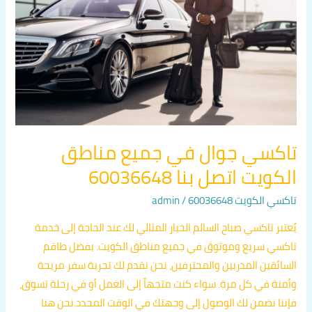
جميع
مناطق
الكويت
اتصل
بنا
60036648
تاكسي جوال في جميع مناطق
الكويت اتصل بنا 60036648
تاكسي الكويت 60036648
/
admin
يُعتبر تاكسي صباح السالم الخيار المثالي لك عند الحاجة إلى خدمة
تاكسي سريع وموثوق في جميع مناطق الكويت. بفضل طاقم
السائقين المدربين والمحترفين، نحن نقدم لك تجربة سفر مريحة
وأمنة في كل مرة. سواء كنت متجهاً إلى العمل أو في رحلة تسوق،
فإننا نضمن لك الوصول إلى وجهتك في الوقت المحدد.نحن هنا