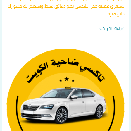
تستغرق عملية حجز التاكسي بضع دقائق فقط، وستصدر لك مشوارك
خلال فترة
قراءة المزيد »
تكسي
الكويت
اتصل
بنا
60036648