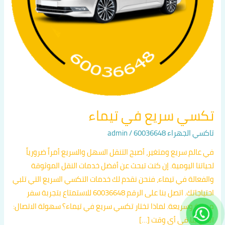
تكسي سريع في تيماء
تاكسي الجهراء 60036648
/
admin
في عالم سريع ومتغير، أصبح التنقل السهل والسريع أمراً ضرورياً
لحياتنا اليومية. إن كنت تبحث عن أفضل خدمات النقل الموثوقة
والفعالة في تيماء، فنحن نقدم لك خدمات التكسي السريع التي تلبي
احتياجاتك. اتصل بنا على الرقم 60036648 للاستمتاع بتجربة سفر
مريحة وسريعة. لماذا تختار تكسي سريع في تيماء؟ سهولة الاتصال:
اتصل بنا في أي وقت […]