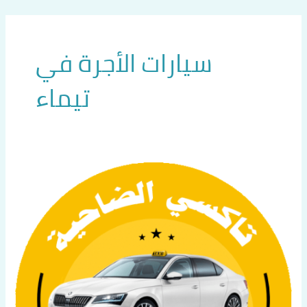
خطي
لى
لمحتوى
سيارات الأجرة في
تيماء
تكسي
سريع
في
تيماء