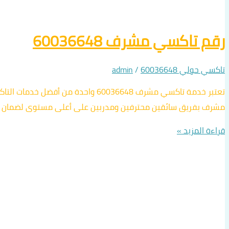
رقم تاكسي مشرف 60036648
تاكسي حولي 60036648
/
admin
تعتبر خدمة تاكسي مشرف 60036648 و
مشرف بفريق سائقين محترفين ومدربين على أعلى مستوى لضمان وصو
قراءة المزيد »