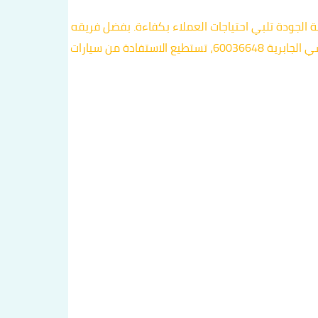
ير خدمة عالية الجودة تلبي احتياجات العملاء بكفاءة. بفضل فريقه
المحترف من السائقين المدربين تدريبًا جيدًا، يمكنك الاعتماد على تاكسي الجابرية لضمان وصولك إلى وجهتك بسرعة وبأمان. من خلال تاكسي الجابرية 60036648، تستطيع الاستفادة من سيارات