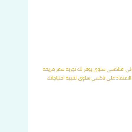
خدمة تاكسي سلوى 60036648 كخيار آخر موثوق وممتاز في حولي. فتاكسي سلوى يوفر لك تجربة سفر مريحة
لاعتماد على تاكسي سلوى لتلبية احتياجاتك