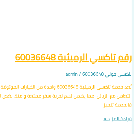
رقم تاكسي الرميثية 60036648
تاكسي حولي 60036648
/
admin
تُعد خدمة تاكسي الرميثية 60036648 
التعامل مع الزبائن، مما يضمن لهم تجربة سفر ممتعة وآمنة. بغض
فالخدمة تتميز
قراءة المزيد »