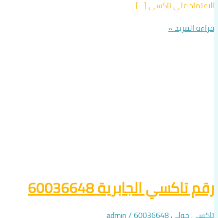
الاعتماد على تاكسي […]
قراءة المزيد »
رقم تاكسي الجابرية 60036648
تاكسي حولي 60036648
/
admin