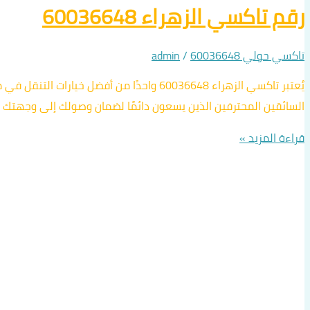
رقم تاكسي الزهراء 60036648
تاكسي حولي 60036648
/
admin
يُعتبر تاكسي الزهراء 60036648 واحدًا من
السائقين المحترفين الذين يسعون دائمًا لضمان وصولك إلى وجهتك بأ
قراءة المزيد »