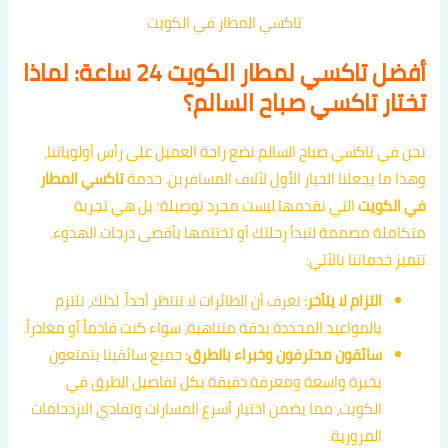
تاكسي المطار في الكويت
أفضل تاكسي لمطار الكويت 24 ساعة: لماذا
تختار تاكسي صباح السالم؟
نحن في تاكسي صباح السالم نضع راحة العميل على رأس أولوياتنا،
وهذا ما يجعلنا الخيار الأول لآلاف المسافرين. خدمة
تاكسي المطار
في الكويت
التي نقدمها ليست مجرد توصيلة؛ بل هي تجربة
متكاملة مصممة لتبدأ رحلتك أو تختتمها بأقصى درجات الهدوء.
تتميز خدماتنا بالآتي:
التزام لا يتأخر:
نعرف أن الطائرات لا تنتظر أحداً. لذلك، نلتزم
بالمواعيد المحددة بدقة متناهية، سواء كنت قادماً أو مغادراً.
سائقون محترفون وخبراء بالطرق:
جميع سائقينا يتمتعون
بخبرة واسعة ومعرفة دقيقة بكل تفاصيل الطرق في
الكويت، مما يضمن اختيار أسرع المسارات وتفادي الازدحامات
المرورية.