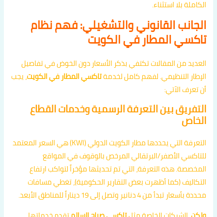
الكاملة بلا استثناء.
الجانب القانوني والتشغيلي: فهم نظام
تاكسي المطار في الكويت
العديد من المقالات تكتفي بذكر الأسعار دون الخوض في تفاصيل
الإطار التنظيمي. لفهم كامل لخدمة
تاكسي المطار في الكويت
، يجب
أن تعرف الآتي:
التفريق بين التعرفة الرسمية وخدمات القطاع
الخاص
التعرفة التي يحددها مطار الكويت الدولي (KWI) هي السعر المعتمد
للتاكسي الأصفر/البرتقالي المرخص بالوقوف في المواقع
المخصصة. هذه التعرفة، التي تم تحديثها مؤخراً لتواكب ارتفاع
التكاليف (كما أظهرت بعض التقارير الحكومية)، تغطي مسافات
محددة بأسعار تبدأ من 4 دنانير وتصل إلى 19 ديناراً للمناطق الأبعد.
ولكن،
الشركات الخاصة مثل
تاكسي صباح السالم
تقدم خدماتها