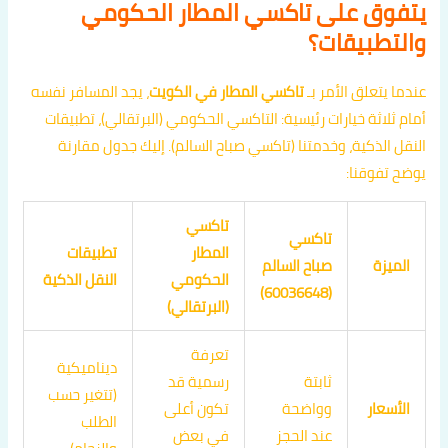
يتفوق على تاكسي المطار الحكومي
والتطبيقات؟
عندما يتعلق الأمر بـ
تاكسي المطار في الكويت
، يجد المسافر نفسه
أمام ثلاثة خيارات رئيسية: التاكسي الحكومي (البرتقالي)، تطبيقات
النقل الذكية، وخدمتنا (تاكسي صباح السالم). إليك جدول مقارنة
يوضح تفوقنا:
تاكسي
تاكسي
المطار
تطبيقات
الميزة
صباح السالم
الحكومي
النقل الذكية
(60036648)
(البرتقالي)
تعرفة
ديناميكية
ثابتة
رسمية قد
(تتغير حسب
الأسعار
وواضحة
تكون أعلى
الطلب
عند الحجز
في بعض