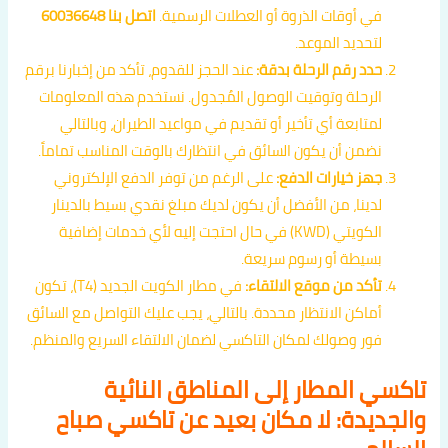
في أوقات الذروة أو العطلات الرسمية.
اتصل بنا 60036648
لتحديد الموعد.
حدد رقم الرحلة بدقة:
عند الحجز للقدوم، تأكد من إخبارنا برقم
الرحلة وتوقيت الوصول المُجدول. نستخدم هذه المعلومات
لمتابعة أي تأخير أو تقديم في مواعيد الطيران، وبالتالي
نضمن أن يكون السائق في انتظارك بالوقت المناسب تماماً.
جهز خيارات الدفع:
على الرغم من توفر الدفع الإلكتروني
لدينا، من الأفضل أن يكون لديك مبلغ نقدي بسيط بالدينار
الكويتي (KWD) في حال احتجت إليه لأي خدمات إضافية
بسيطة أو رسوم سريعة.
تأكد من موقع الالتقاء:
في مطار الكويت الجديد (T4)، تكون
أماكن الانتظار محددة. بالتالي، يجب عليك التواصل مع السائق
فور وصولك لمكان التاكسي لضمان الالتقاء السريع والمنظم.
تاكسي المطار إلى المناطق النائية
والجديدة: لا مكان بعيد عن تاكسي صباح