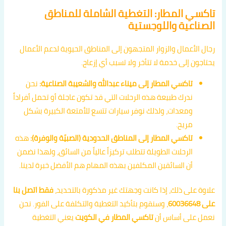
تاكسي المطار: التغطية الشاملة للمناطق
الصناعية واللوجستية
رجال الأعمال والزوار المتجهون إلى المناطق الحيوية لدعم الأعمال
يحتاجون إلى خدمة لا تتأخر ولا تسبب أي إزعاج.
تاكسي المطار إلى ميناء عبدالله والشعيبة الصناعية:
نحن
ندرك طبيعة هذه الرحلات التي قد تكون عاجلة أو تحمل أفراداً
ومعدات، ولذلك نوفر سيارات تتسع للأمتعة الكبيرة بشكل
مريح.
تاكسي المطار إلى المناطق الحدودية (الصبيّة والوفرة):
هذه
الرحلات الطويلة تتطلب تركيزاً عالياً من السائق، ولهذا نضمن
أن السائقين المكلفين بهذه المهام هم الأفضل خبرة لدينا.
علاوة على ذلك، إذا كانت وجهتك غير مذكورة بالتحديد،
فقط اتصل بنا
على 60036648
، وسنقوم بتأكيد التغطية والتكلفة على الفور. نحن
نعمل على أساس أن
تاكسي المطار في الكويت
يعني التغطية