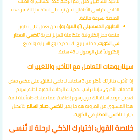
لتأكيد التفاصيل، مثل رقم الرحلة، عدد الحقائب، أو الطلب
الخاص لكراسي الأطفال. نحن نرد على استفساراتك عبر هذه
المنصة بسرعة فائقة.
التطبيق المستقبلي (أو التنبؤ به):
نحن نعمل على تطوير
منصة حجز إلكترونية متكاملة لتعزيز تجربة
تاكسي المطار
في الكويت
، مما سيتيح لك تحديد نوع السيارة والدفع
إلكترونياً قبل الوصول بـ 48 ساعة.
سيناريوهات التعامل مع التأخير والتغييرات
إذا تأخرت طائرتك لأكثر من 3 ساعات، لا داعي للقلق. على عكس بعض
الخدمات الأخرى، فإننا نراقب تحديثات الرحلات الجوية. لذلك، سيتم
تعديل موعد استقبالك دون رسوم إضافية، مما يمنحك طمأنينة تامة.
هذا المستوى من المرونة هو ما يميز
تاكسي صباح السالم
كأفضل
خيار لـ
تاكسي المطار في الكويت
.
خلاصة القول: اختيارك الذكي لرحلة لا تُنسى