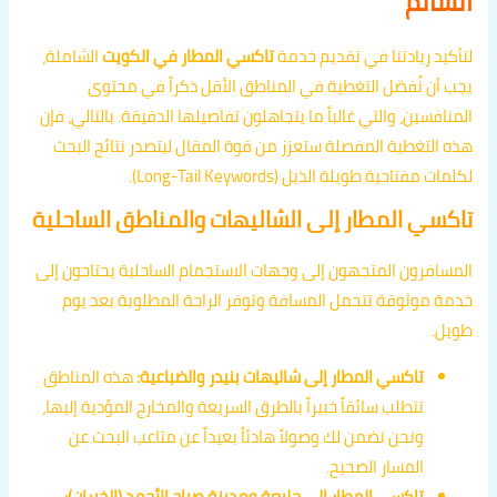
السالم
لتأكيد ريادتنا في تقديم خدمة
تاكسي المطار في الكويت
الشاملة،
يجب أن نُفصّل التغطية في المناطق الأقل ذكراً في محتوى
المنافسين، والتي غالباً ما يتجاهلون تفاصيلها الدقيقة. بالتالي، فإن
هذه التغطية المفصلة ستعزز من قوة المقال ليتصدر نتائج البحث
لكلمات مفتاحية طويلة الذيل (Long-Tail Keywords).
تاكسي المطار إلى الشاليهات والمناطق الساحلية
المسافرون المتجهون إلى وجهات الاستجمام الساحلية يحتاجون إلى
خدمة موثوقة تتحمل المسافة وتوفر الراحة المطلوبة بعد يوم
طويل.
تاكسي المطار إلى شاليهات بنيدر والضباعية:
هذه المناطق
تتطلب سائقاً خبيراً بالطرق السريعة والمخارج المؤدية إليها،
ونحن نضمن لك وصولاً هادئاً بعيداً عن متاعب البحث عن
المسار الصحيح.
تاكسي المطار إلى جليعة ومدينة صباح الأحمد (الخيران):