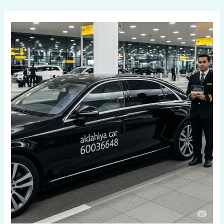
خطي
لى
لمحتوى