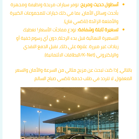
أسطول حديث ومريح:
نوفر سيارات مريحة ونظيفة ومجهزة
بأحدث وسائل الأمان، بما في ذلك خيارات للمجموعات الكبيرة
والأمتعة الزائدة (تاكسي فان).
تسعيرة ثابتة وشفافة:
نودع مفاجآت الأسعار! نعطيك
التسعيرة النهائية قبل بدء الرحلة، دون أي رسوم خفية أو
زيادات غير مبررة. علاوة على ذلك، نقبل الدفع النقدي
والإلكتروني (K-Net/البطاقات الائتمانية).
بالتالي، إذا كنت تبحث عن مزيج مثالي من السرعة والأمان والسعر
المعقول، لا تتردد في طلب خدمة تاكسي صباح السالم.