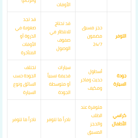
والزحام)
الأوقات
قد تجد
قد تحتاج
حجز مسبق
صعوبة في
للانتظار في
التوفر
مضمون
الذروة أو
صفوف
24/7
الأوقات
الوصول
المتأخرة
سيارات
تختلف
أسطول
جودة
قديمة نسبياً
الجودة حسب
حديث وفاخر
السيارة
أو متوسطة
السائق ونوع
ومكيف
الجودة
السيارة
متوفرة عند
كراسي
الطلب
نادراً ما تتوفر
نادراً ما تتوفر
الأطفال
والحجز
المسبق