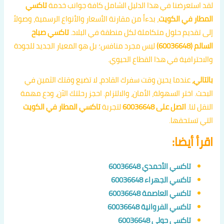
لقد استعرضنا في هذا الدليل الشامل كافة جوانب خدمة
تاكسي
المطار في الكويت
، بدءاً من مقارنة الأسعار والأنواع الرسمية، وصولاً
إلى تقديم حلول متكاملة لكل منطقة في البلاد.
تاكسي صباح
السالم (60036648)
ليس مجرد منافس؛ بل هو المعيار الجديد للجودة
والاحترافية في هذا القطاع الحيوي.
بالتالي،
عندما يحين وقت سفرك القادم، لا تضيع وقتك الثمين في
البحث. اختر السهولة، الأمان، والالتزام. احجز رحلتك الآن، ودع مهمة
النقل لنا.
اتصل على 60036648
لتجربة
تاكسي المطار في الكويت
التي تستحقها.
اقرأ أيضا:
تاكسي الأحمدي 60036648
تاكسي الجهراء 60036648
تاكسي العاصمة 60036648
تاكسي الفروانية 60036648
تاكسي حولي 60036648