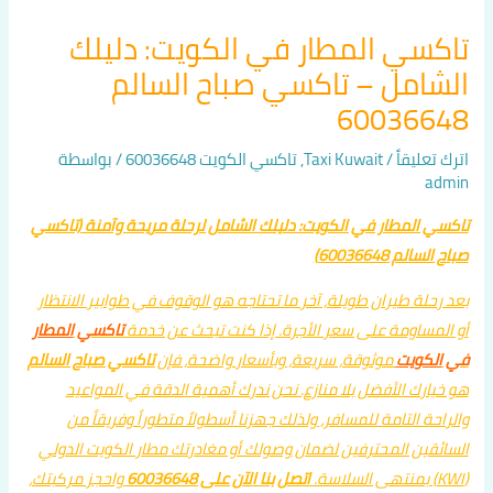
تاكسي المطار في الكويت: دليلك
الشامل – تاكسي صباح السالم
60036648
اترك تعليقاً
/
Taxi Kuwait
,
تاكسي الكويت 60036648
/ بواسطة
admin
تاكسي المطار في الكويت: دليلك الشامل لرحلة مريحة وآمنة (تاكسي
صباح السالم 60036648)
بعد رحلة طيران طويلة، آخر ما تحتاجه هو الوقوف في طوابير الانتظار
أو المساومة على سعر الأجرة. إذا كنت تبحث عن خدمة
تاكسي
المطار
في
الكويت
موثوقة، سريعة، وبأسعار واضحة، فإن
تاكسي صباح السالم
هو خيارك الأفضل بلا منازع. نحن ندرك أهمية الدقة في المواعيد
والراحة التامة للمسافر، ولذلك جهزنا أسطولاً متطوراً وفريقاً من
السائقين المحترفين لضمان وصولك أو مغادرتك مطار الكويت الدولي
(KWI) بمنتهى السلاسة.
اتصل بنا الآن على 60036648
واحجز مركبتك،