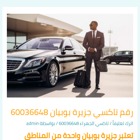
خطي
لى
لمحتوى
رقم تاكسي جزيرة بوبيان 60036648
اترك تعليقاً
/
تاكسي الجهراء 60036648
/ بواسطة
admin
تعتبر جزيرة بوبيان واحدة من المناطق