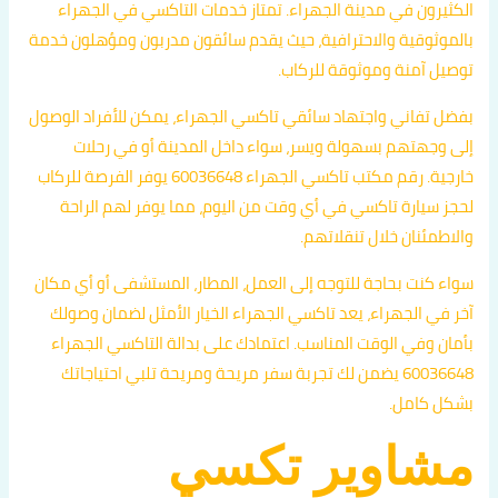
الكثيرون في مدينة الجهراء. تمتاز خدمات التاكسي في الجهراء
بالموثوقية والاحترافية، حيث يقدم سائقون مدربون ومؤهلون خدمة
توصيل آمنة وموثوقة للركاب.
بفضل تفاني واجتهاد سائقي تاكسي الجهراء، يمكن للأفراد الوصول
إلى وجهتهم بسهولة ويسر، سواء داخل المدينة أو في رحلات
خارجية. رقم مكتب تاكسي الجهراء 60036648 يوفر الفرصة للركاب
لحجز سيارة تاكسي في أي وقت من اليوم، مما يوفر لهم الراحة
والاطمئنان خلال تنقلاتهم.
سواء كنت بحاجة للتوجه إلى العمل، المطار، المستشفى أو أي مكان
آخر في الجهراء، يعد تاكسي الجهراء الخيار الأمثل لضمان وصولك
بأمان وفي الوقت المناسب. اعتمادك على بدالة التاكسي الجهراء
60036648 يضمن لك تجربة سفر مريحة ومريحة تلبي احتياجاتك
بشكل كامل.
مشاوير تكسي